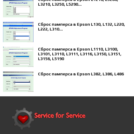
L3210, L3250, L5290...
Сброс памперса в Epson L130, L132, L220,
L222, L310...
Сброс памперса в Epson L1110, L3100,
L3101, L3110, L3111, L3116, L3150, L3151,
L3156, L5190
Сброс памперса в Epson L382, L386, L486