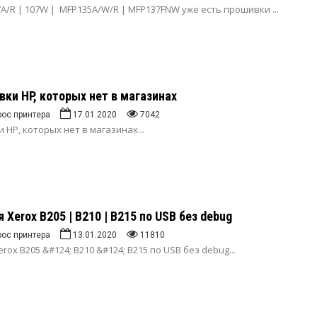
7A/R | 107W | MFP135A/W/R | MFP137FNW уже есть прошивки
...
ки HP, которых нет в магазинах
рос принтера
17.01.2020
7042
 HP, которых нет в магазинах
...
Xerox B205 | B210 | B215 по USB без debug
рос принтера
13.01.2020
11810
rox B205 &#124; B210 &#124; B215 по USB без debug
...