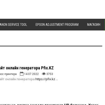
ANON SERVICE TOOL
EPSON ADJUSTMENT PROGRAM
МАГАЗИН
айт онлайн генератора Pfix.KZ
рос принтера
14.07.2022
3753
айт онлайн генератора
https://pfix.kz
...