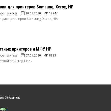
ки для принтеров Samsung, Xerox, HP
рос принтера
10.01.2020
12247
 для принтеров Samsung, Xerox, HP
...
етных принтеров и МФУ HP
рос принтера
07.01.2020
8983
етной принтер HP?
...
ен байланыс
app
,