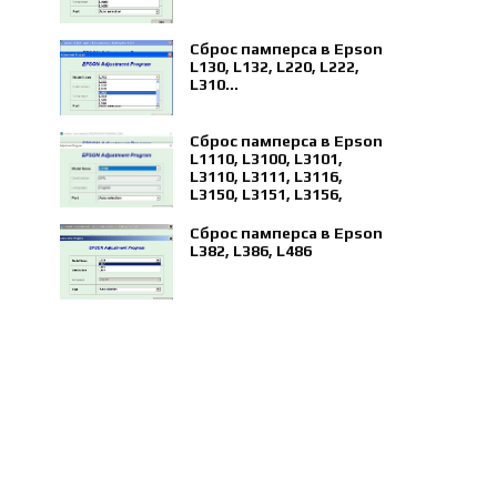
Сброс памперса в Epson
L130, L132, L220, L222,
L310...
Сброс памперса в Epson
L1110, L3100, L3101,
L3110, L3111, L3116,
L3150, L3151, L3156,
L5190
Сброс памперса в Epson
L382, L386, L486