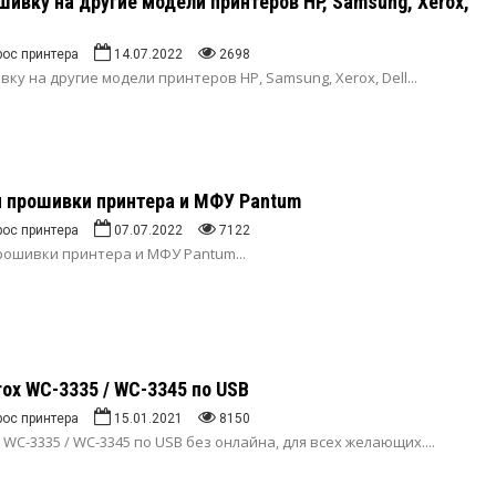
шивку на другие модели принтеров HP, Samsung, Xerox,
рос принтера
14.07.2022
2698
ку на другие модели принтеров HP, Samsung, Xerox, Dell
...
 прошивки принтера и МФУ Pantum
рос принтера
07.07.2022
7122
рошивки принтера и МФУ Pantum
...
ox WC-3335 / WC-3345 по USB
рос принтера
15.01.2021
8150
WC-3335 / WC-3345 по USB без онлайна, для всех желающих.
...