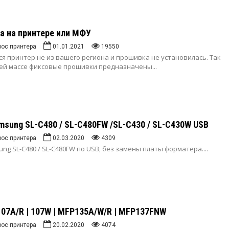
а на принтере или МФУ
рос принтера
01.01.2021
19550
ся принтер не из вашего региона и прошивка не установилась.
Так
оей массе фиксовые прошивки предназначены...
sung SL-C480 / SL-C480FW /SL-C430 / SL-C430W USB
рос принтера
02.03.2020
4309
g SL-C480 / SL-C480FW по USB, без замены платы форматера.
...
 107A/R | 107W | MFP135A/W/R | MFP137FNW
рос принтера
20.02.2020
4074