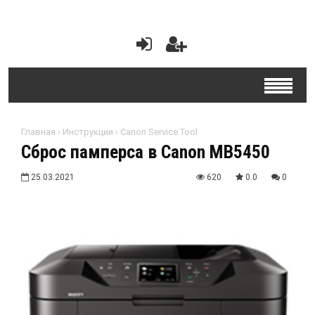
Главная
›
Инструкции
›
Canon Service Tool
Сброс памперса в Canon MB5450
25.03.2021
620
0.0
0