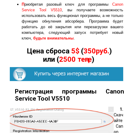
П
риобретая разовый ключ для программы
Canon
Service Tool V5510
, вы получаете возможность
использовать весь функционал программы, а не только
функцию обнуления абсорбера. Программа будет
работать до её закрытия или перезагрузки вашего
компьютера, следующий запуск потребует новый
ключ,
будьте внимательны
.
Цена сброса
5$
(
350руб.
)
или (
2500 теңге
)
Регистрация программы Canon
Service Tool
V
5510
1.
Скач
айте
Can
on