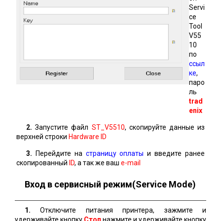
Servi
ce
Tool
V55
10
по
ссыл
ке
,
паро
ль
trad
enix
2.
Запустите файл
ST_V5510
, скопируйте данные из
верхней строки
Hardware ID
3.
Перейдите на
страницу оплаты
и введите ранее
скопированный
ID
, а так же ваш
e-mail
Вход в сервисный режим(Service Mode)
1.
Отключите питания принтера, зажмите и
удерживайте кнопку
Стоп
нажмите и удерживайте кнопку