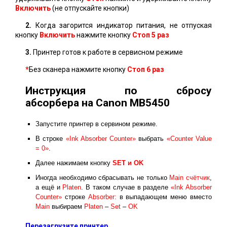
Включить
(не отпускайте кнопки)
2.
Когда загорится индикатор питания, не отпуская
кнопку
Включить
нажмите кнопку
Стоп 5 раз
3.
Принтер готов к работе в сервисном режиме
*
Без сканера нажмите кнопку
Стоп
6 раз
Инструкция по сбросу
абсорбера на Canon MB5450
Запустите принтер в сервином режиме.
В строке
«Ink Absorber Counter»
выбрать
«Counter Value
= 0»
.
Далее нажимаем кнопку
SET и ОK
Иногда необходимо сбрасывать не только
Main счётчик
,
а ещё и
Platen
. В таком случае в разделе
«Ink Absorber
Counter»
строке
Absorber:
в выпадающем меню вместо
Main
выбираем
Platen
–
Set
–
OK
Перезагрузите принтер.