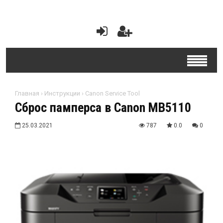
Главная
›
Инструкции
›
Canon Service Tool
Сброс памперса в Canon MB5110
25.03.2021
787
0.0
0