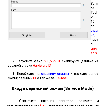
Servi
ce
Tool
V55
10
по
ссыл
ке
,
паро
ль
trad
enix
2.
Запустите файл
ST_V5510
, скопируйте данные из
верхней строки
Hardware ID
3.
Перейдите на
страницу оплаты
и введите ранее
скопированный
ID
, а так же ваш
e-mail
Вход в сервисный режим(Service Mode)
1.
Отключите питания принтера, зажмите и
удерживайте кнопку
Стоп
нажмите и удерживайте кнопку