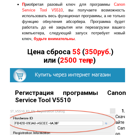
П
риобретая разовый ключ для программы
Canon
Service Tool V5510
, вы получаете возможность
использовать весь функционал программы, а не только
функцию обнуления абсорбера. Программа будет
работать до её закрытия или перезагрузки вашего
компьютера, следующий запуск потребует новый
ключ,
будьте внимательны
.
Цена сброса
5$
(
350руб.
)
или (
2500 теңге
)
Регистрация программы Canon
Service Tool
V
5510
1.
Скач
айте
Can
on