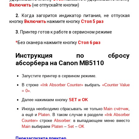
Включить
(не отпускайте кнопки)
2.
Когда загорится индикатор питания, не отпуская
кнопку
Включить
нажмите кнопку
Стоп 5 раз
3.
Принтер готов к работе в сервисном режиме
*
Без сканера нажмите кнопку
Стоп
6 раз
Инструкция по сбросу
абсорбера на Canon MB5110
Запустите принтер в сервином режиме.
В строке
«Ink Absorber Counter»
выбрать
«Counter Value
= 0»
.
Далее нажимаем кнопку
SET и ОK
Иногда необходимо сбрасывать не только
Main счётчик
,
а ещё и
Platen
. В таком случае в разделе
«Ink Absorber
Counter»
строке
Absorber:
в выпадающем меню вместо
Main
выбираем
Platen
–
Set
–
OK
Перезагрузите принтер.