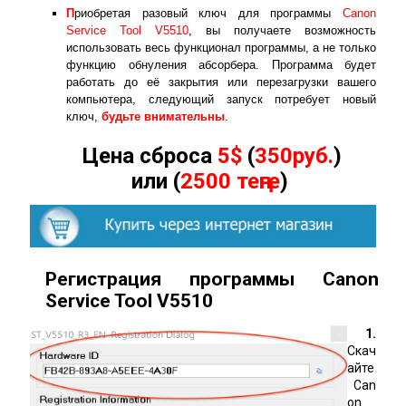
П
риобретая разовый ключ для программы
Canon
Service Tool V5510
, вы получаете возможность
использовать весь функционал программы, а не только
функцию обнуления абсорбера. Программа будет
работать до её закрытия или перезагрузки вашего
компьютера, следующий запуск потребует новый
ключ,
будьте внимательны
.
Цена сброса
5$
(
350руб.
)
или (
2500 теңге
)
Регистрация программы Canon
Service Tool
V
5510
1.
Скач
айте
Can
on