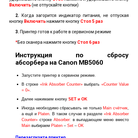
Включить
(не отпускайте кнопки)
2.
Когда загорится индикатор питания, не отпуская
кнопку
Включить
нажмите кнопку
Стоп 5 раз
3.
Принтер готов к работе в сервисном режиме
*
Без сканера нажмите кнопку
Стоп
6 раз
Инструкция по сбросу
абсорбера на Canon MB5060
Запустите принтер в сервином режиме.
В строке
«Ink Absorber Counter»
выбрать
«Counter Value
= 0»
.
Далее нажимаем кнопку
SET и ОK
Иногда необходимо сбрасывать не только
Main счётчик
,
а ещё и
Platen
. В таком случае в разделе
«Ink Absorber
Counter»
строке
Absorber:
в выпадающем меню вместо
Main
выбираем
Platen
–
Set
–
OK
Перезагрузите принтер.