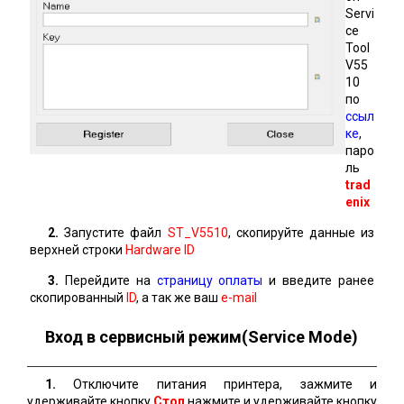
Servi
ce
Tool
V55
10
по
ссыл
ке
,
паро
ль
trad
enix
2.
Запустите файл
ST_V5510
, скопируйте данные из
верхней строки
Hardware ID
3.
Перейдите на
страницу оплаты
и введите ранее
скопированный
ID
, а так же ваш
e-mail
Вход в сервисный режим(Service Mode)
1.
Отключите питания принтера, зажмите и
удерживайте кнопку
Стоп
нажмите и удерживайте кнопку