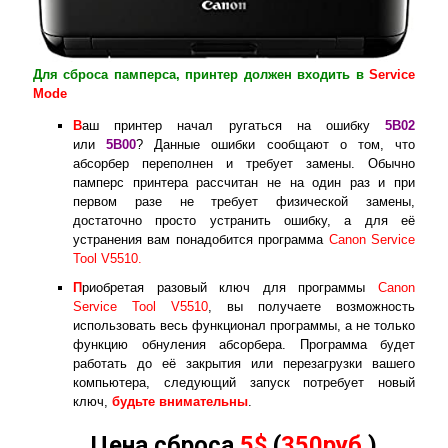
Для сброса памперса, принтер должен входить в
Service
Mode
В
аш принтер начал ругаться на ошибку
5B02
или
5B00
? Данные ошибки сообщают о том, что
абсорбер переполнен и требует замены. Обычно
памперс принтера рассчитан не на один раз и при
первом разе не требует физической замены,
достаточно просто устранить ошибку, а для её
устранения вам понадобится программа
Canon Service
Tool V5510.
П
риобретая разовый ключ для программы
Canon
Service Tool V5510
, вы получаете возможность
использовать весь функционал программы, а не только
функцию обнуления абсорбера. Программа будет
работать до её закрытия или перезагрузки вашего
компьютера, следующий запуск потребует новый
ключ,
будьте внимательны
.
Цена сброса
5$
(
350руб.
)