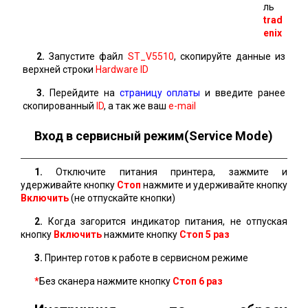
ль
trad
enix
2.
Запустите файл
ST_V5510
, скопируйте данные из
верхней строки
Hardware ID
3.
Перейдите на
страницу оплаты
и введите ранее
скопированный
ID
, а так же ваш
e-mail
Вход в сервисный режим(Service Mode)
1.
Отключите питания принтера, зажмите и
удерживайте кнопку
Стоп
нажмите и удерживайте кнопку
Включить
(не отпускайте кнопки)
2.
Когда загорится индикатор питания, не отпуская
кнопку
Включить
нажмите кнопку
Стоп 5 раз
3.
Принтер готов к работе в сервисном режиме
*
Без сканера нажмите кнопку
Стоп
6 раз