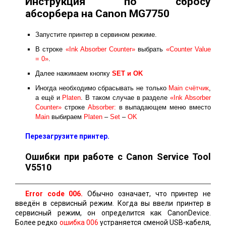
Инструкция по сбросу
абсорбера на Canon MG7750
Запустите принтер в сервином режиме.
В строке
«Ink Absorber Counter»
выбрать
«Counter Value
= 0»
.
Далее нажимаем кнопку
SET и ОK
Иногда необходимо сбрасывать не только
Main счётчик
,
а ещё и
Platen
. В таком случае в разделе
«Ink Absorber
Counter»
строке
Absorber:
в выпадающем меню вместо
Main
выбираем
Platen
–
Set
–
OK
Перезагрузите принтер.
Ошибки при работе с Canon Service Tool
V5510
Error code 006.
Обычно означает, что принтер не
введён в сервисный режим. Когда вы ввели принтер в
сервисный режим, он определится как CanonDevice.
Более редко
ошибка 006
устраняется сменой USB-кабеля,