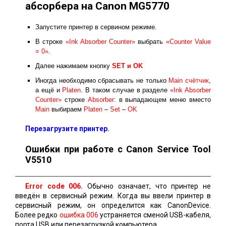
абсорбера на Canon MG5770
Запустите принтер в сервином режиме.
В строке
«Ink Absorber Counter»
выбрать
«Counter Value
= 0»
.
Далее нажимаем кнопку
SET и ОK
Иногда необходимо сбрасывать не только
Main счётчик
,
а ещё и
Platen
. В таком случае в разделе
«Ink Absorber
Counter»
строке
Absorber:
в выпадающем меню вместо
Main
выбираем
Platen
–
Set
–
OK
Перезагрузите принтер.
Ошибки при работе с Canon Service Tool
V5510
Error code 006.
Обычно означает, что принтер не
введён в сервисный режим. Когда вы ввели принтер в
сервисный режим, он определится как CanonDevice.
Более редко
ошибка 006
устраняется сменой USB-кабеля,
порта USB или перезагрузкой компьютера.