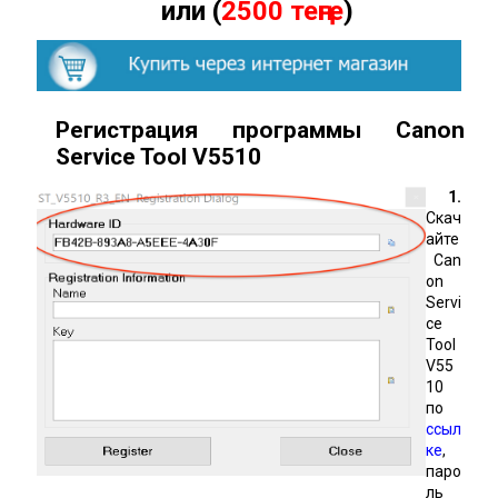
или (
2500 теңге
)
Регистрация программы Canon
Service Tool
V
5510
1.
Скач
айте
Can
on
Servi
ce
Tool
V55
10
по
ссыл
ке
,
паро
ль