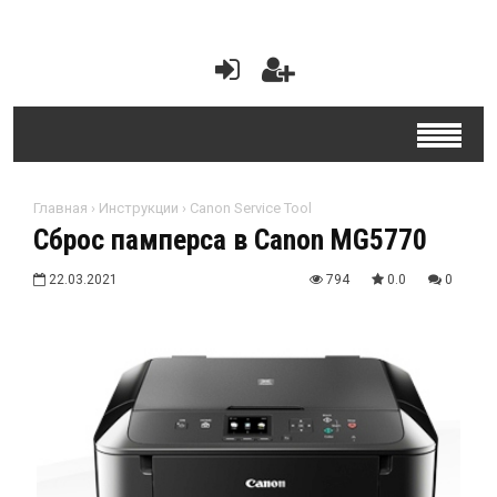
Главная
›
Инструкции
›
Canon Service Tool
Сброс памперса в Canon MG5770
22.03.2021
794
0.0
0