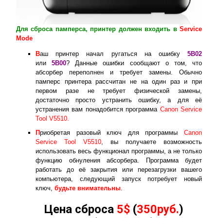
Для сброса памперса, принтер должен входить в
Service
Mode
В
аш принтер начал ругаться на ошибку
5B02
или
5B00
? Данные ошибки сообщают о том, что
абсорбер переполнен и требует замены. Обычно
памперс принтера рассчитан не на один раз и при
первом разе не требует физической замены,
достаточно просто устранить ошибку, а для её
устранения вам понадобится программа
Canon Service
Tool V5510.
П
риобретая разовый ключ для программы
Canon
Service Tool V5510
, вы получаете возможность
использовать весь функционал программы, а не только
функцию обнуления абсорбера. Программа будет
работать до её закрытия или перезагрузки вашего
компьютера, следующий запуск потребует новый
ключ,
будьте внимательны
.
Цена сброса
5$
(
350руб.
)