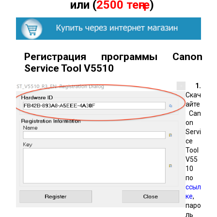
или (
2500 теңге
)
Регистрация программы Canon
Service Tool
V
5510
1.
Скач
айте
Can
on
Servi
ce
Tool
V55
10
по
ссыл
ке
,
паро
ль