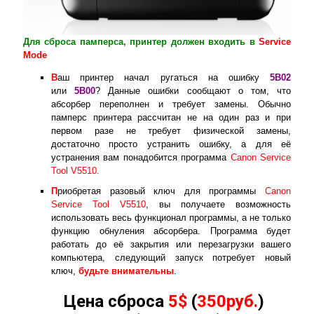
Для сброса памперса, принтер должен входить в
Service
Mode
В
аш принтер начал ругаться на ошибку
5B02
или
5B00
? Данные ошибки сообщают о том, что
абсорбер переполнен и требует замены. Обычно
памперс принтера рассчитан не на один раз и при
первом разе не требует физической замены,
достаточно просто устранить ошибку, а для её
устранения вам понадобится программа
Canon Service
Tool V5510.
П
риобретая разовый ключ для программы
Canon
Service Tool V5510
, вы получаете возможность
использовать весь функционал программы, а не только
функцию обнуления абсорбера. Программа будет
работать до её закрытия или перезагрузки вашего
компьютера, следующий запуск потребует новый
ключ,
будьте внимательны
.
Цена сброса
5$
(
350руб.
)