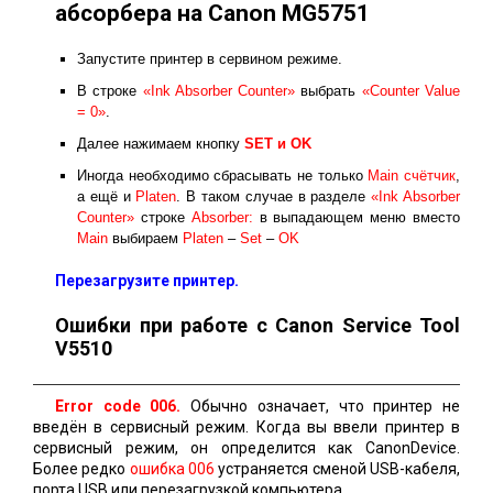
абсорбера на Canon MG5751
Запустите принтер в сервином режиме.
В строке
«Ink Absorber Counter»
выбрать
«Counter Value
= 0»
.
Далее нажимаем кнопку
SET и ОK
Иногда необходимо сбрасывать не только
Main счётчик
,
а ещё и
Platen
. В таком случае в разделе
«Ink Absorber
Counter»
строке
Absorber:
в выпадающем меню вместо
Main
выбираем
Platen
–
Set
–
OK
Перезагрузите принтер.
Ошибки при работе с Canon Service Tool
V5510
Error code 006.
Обычно означает, что принтер не
введён в сервисный режим. Когда вы ввели принтер в
сервисный режим, он определится как CanonDevice.
Более редко
ошибка 006
устраняется сменой USB-кабеля,
порта USB или перезагрузкой компьютера.