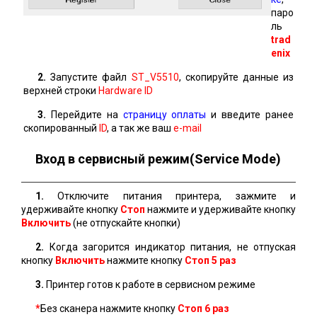
паро
ль
trad
enix
2.
Запустите файл
ST_V5510
, скопируйте данные из
верхней строки
Hardware ID
3.
Перейдите на
страницу оплаты
и введите ранее
скопированный
ID
, а так же ваш
e-mail
Вход в сервисный режим(Service Mode)
1.
Отключите питания принтера, зажмите и
удерживайте кнопку
Стоп
нажмите и удерживайте кнопку
Включить
(не отпускайте кнопки)
2.
Когда загорится индикатор питания, не отпуская
кнопку
Включить
нажмите кнопку
Стоп 5 раз
3.
Принтер готов к работе в сервисном режиме
*
Без сканера нажмите кнопку
Стоп
6 раз