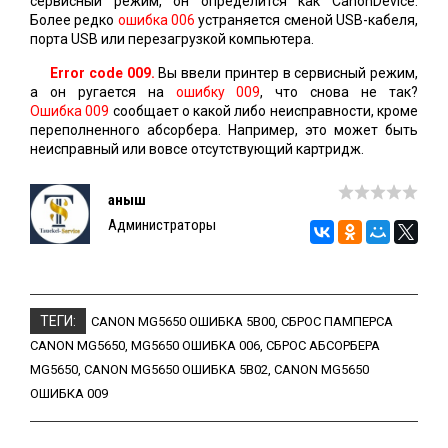
сервисный режим, он определится как CanonDevice.
Более редко
ошибка 006
устраняется сменой USB-кабеля,
порта USB или перезагрузкой компьютера.
Error code 009.
Вы ввели принтер в сервисный режим,
а он ругается на
ошибку 009
, что снова не так?
Ошибка 009
сообщает о какой либо неисправности, кроме
переполненного абсорбера. Например, это может быть
неисправный или вовсе отсутствующий картридж.
Қаныш
Администраторы
ТЕГИ:
CANON MG5650 ОШИБКА 5B00
,
СБРОС ПАМПЕРСА
CANON MG5650
,
MG5650 ОШИБКА 006
,
СБРОС АБСОРБЕРА
MG5650
,
CANON MG5650 ОШИБКА 5B02
,
CANON MG5650
ОШИБКА 009