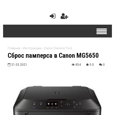
Главная
›
Инструкции
›
Canon Service Tool
Сброс памперса в Canon MG5650
21.03.2021
854
0.0
0