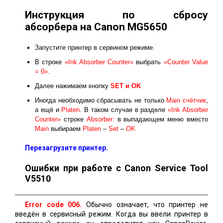
Инструкция по сбросу
абсорбера на Canon MG5650
Запустите принтер в сервином режиме.
В строке
«Ink Absorber Counter»
выбрать
«Counter Value
= 0»
.
Далее нажимаем кнопку
SET и ОK
Иногда необходимо сбрасывать не только
Main счётчик
,
а ещё и
Platen
. В таком случае в разделе
«Ink Absorber
Counter»
строке
Absorber:
в выпадающем меню вместо
Main
выбираем
Platen
–
Set
–
OK
Перезагрузите принтер.
Ошибки при работе с Canon Service Tool
V5510
Error code 006.
Обычно означает, что принтер не
введён в сервисный режим. Когда вы ввели принтер в