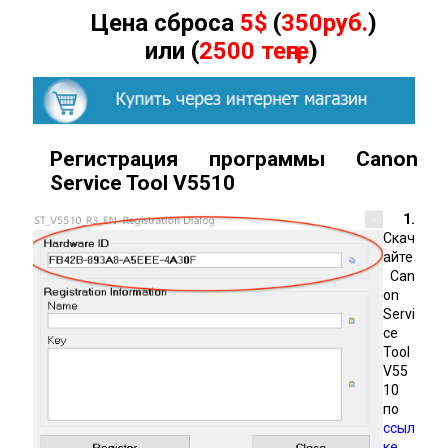
Цена сброса
5$
(
350руб.
)
или (
2500 теңге
)
Регистрация программы Canon
Service Tool
V
5510
1.
Скач
айте
Can
on
Servi
ce
Tool
V55
10
по
ссыл
ке
,