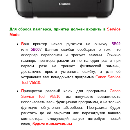
Для сброса памперса, принтер должен входить в
Service
Mode
В
аш принтер начал ругаться на ошибку
5B02
или
5B00
? Данные ошибки сообщают о том, что
абсорбер переполнен и требует замены. Обычно
памперс принтера рассчитан не на один раз и при
первом разе не требует физической замены,
достаточно просто устранить ошибку, а для её
устранения вам понадобится программа
Canon Service
Tool V5510.
П
риобретая разовый ключ для программы
Canon
Service Tool V5510
, вы получаете возможность
использовать весь функционал программы, а не только
функцию обнуления абсорбера. Программа будет
работать до её закрытия или перезагрузки вашего
компьютера, следующий запуск потребует новый
ключ,
будьте внимательны
.