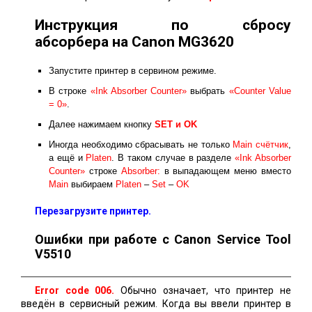
Инструкция по сбросу
абсорбера на Canon MG3620
Запустите принтер в сервином режиме.
В строке
«Ink Absorber Counter»
выбрать
«Counter Value
= 0»
.
Далее нажимаем кнопку
SET и ОK
Иногда необходимо сбрасывать не только
Main счётчик
,
а ещё и
Platen
. В таком случае в разделе
«Ink Absorber
Counter»
строке
Absorber:
в выпадающем меню вместо
Main
выбираем
Platen
–
Set
–
OK
Перезагрузите принтер.
Ошибки при работе с Canon Service Tool
V5510
Error code 006.
Обычно означает, что принтер не
введён в сервисный режим. Когда вы ввели принтер в