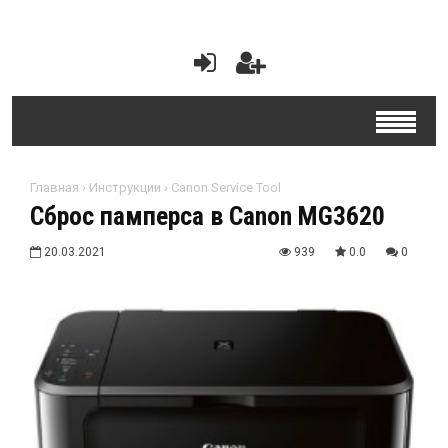
Главная
›
Инструкции
›
Canon Service Tool
Сброс памперса в Canon MG3620
20.03.2021
939
0.0
0