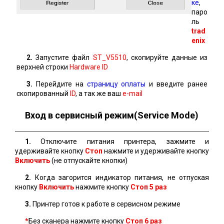
ке
,
паро
ль
trad
enix
2.
Запустите файл
ST_V5510
, скопируйте данные из
верхней строки
Hardware ID
3.
Перейдите на
страницу оплаты
и введите ранее
скопированный
ID
, а так же ваш
e-mail
Вход в сервисный режим(Service Mode)
1.
Отключите питания принтера, зажмите и
удерживайте кнопку
Стоп
нажмите и удерживайте кнопку
Включить
(не отпускайте кнопки)
2.
Когда загорится индикатор питания, не отпуская
кнопку
Включить
нажмите кнопку
Стоп 5 раз
3.
Принтер готов к работе в сервисном режиме
*
Без сканера нажмите кнопку
Стоп
6 раз