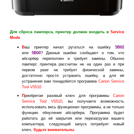
Для сброса памперса, принтер должен входить в
Service
Mode
В
аш принтер начал ругаться на ошибку
5B02
или
5B00
? Данные ошибки сообщают о том, что
абсорбер переполнен и требует замены. Обычно
памперс принтера рассчитан не на один раз и при
первом разе не требует физической замены,
достаточно просто устранить ошибку, а для её
устранения вам понадобится программа
Canon Service
Tool V5510.
П
риобретая разовый ключ для программы
Canon
Service Tool V5510
, вы получаете возможность
использовать весь функционал программы, а не только
функцию обнуления абсорбера. Программа будет
работать до её закрытия или перезагрузки вашего
компьютера, следующий запуск потребует новый
ключ,
будьте внимательны
.