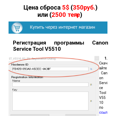
Цена сброса
5$
(
350руб.
)
или (
2500 теңге
)
Регистрация программы Canon
Service Tool
V
5510
1.
Скач
айте
Can
on
Servi
ce
Tool
V55
10
по
ссыл