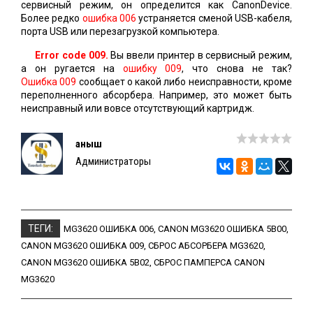
сервисный режим, он определится как CanonDevice.
Более редко
ошибка 006
устраняется сменой USB-кабеля,
порта USB или перезагрузкой компьютера.
Error code 009.
Вы ввели принтер в сервисный режим,
а он ругается на
ошибку 009
, что снова не так?
Ошибка 009
сообщает о какой либо неисправности, кроме
переполненного абсорбера. Например, это может быть
неисправный или вовсе отсутствующий картридж.
Қаныш
Администраторы
ТЕГИ:
MG3620 ОШИБКА 006
,
CANON MG3620 ОШИБКА 5B00
,
CANON MG3620 ОШИБКА 009
,
СБРОС АБСОРБЕРА MG3620
,
CANON MG3620 ОШИБКА 5B02
,
СБРОС ПАМПЕРСА CANON
MG3620