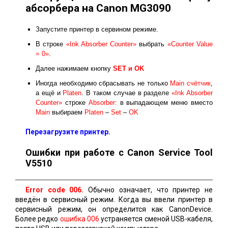
абсорбера на Canon MG3090
Запустите принтер в сервином режиме.
В строке
«Ink Absorber Counter»
выбрать
«Counter Value
= 0»
.
Далее нажимаем кнопку
SET и ОK
Иногда необходимо сбрасывать не только
Main счётчик
,
а ещё и
Platen
. В таком случае в разделе
«Ink Absorber
Counter»
строке
Absorber:
в выпадающем меню вместо
Main
выбираем
Platen
–
Set
–
OK
Перезагрузите принтер.
Ошибки при работе с Canon Service Tool
V5510
Error code 006.
Обычно означает, что принтер не
введён в сервисный режим. Когда вы ввели принтер в
сервисный режим, он определится как CanonDevice.
Более редко
ошибка 006
устраняется сменой USB-кабеля,