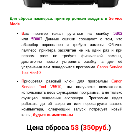
Для сброса памперса, принтер должен входить в
Service
Mode
В
аш принтер начал ругаться на ошибку
5B02
или
5B00
? Данные ошибки сообщают о том, что
абсорбер переполнен и требует замены. Обычно
памперс принтера рассчитан не на один раз и при
первом разе не требует физической замены,
достаточно просто устранить ошибку, а для её
устранения вам понадобится программа
Canon Service
Tool V5510.
П
риобретая разовый ключ для программы
Canon
Service Tool V5510
, вы получаете возможность
использовать весь функционал программы, а не только
функцию обнуления абсорбера. Программа будет
работать до её закрытия или перезагрузки вашего
компьютера, следующий запуск потребует новый
ключ,
будьте внимательны
.
Цена сброса
5$
(
350руб.
)