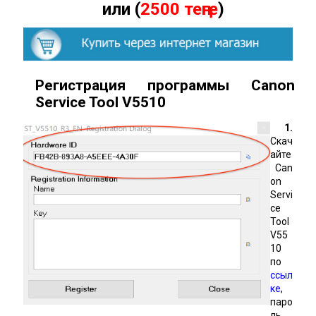
или (
2500 теңге
)
Регистрация программы Canon
Service Tool
V
5510
1.
Скач
айте
Can
on
Servi
ce
Tool
V55
10
по
ссыл
ке
,
паро
ль