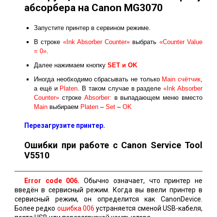
абсорбера на Canon MG3070
Запустите принтер в сервином режиме.
В строке
«Ink Absorber Counter»
выбрать
«Counter Value
= 0»
.
Далее нажимаем кнопку
SET и ОK
Иногда необходимо сбрасывать не только
Main счётчик
,
а ещё и
Platen
. В таком случае в разделе
«Ink Absorber
Counter»
строке
Absorber:
в выпадающем меню вместо
Main
выбираем
Platen
–
Set
–
OK
Перезагрузите принтер.
Ошибки при работе с Canon Service Tool
V5510
Error code 006.
Обычно означает, что принтер не
введён в сервисный режим. Когда вы ввели принтер в
сервисный режим, он определится как CanonDevice.
Более редко
ошибка 006
устраняется сменой USB-кабеля,