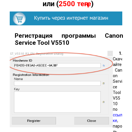
или (
2500 теңге
)
Регистрация программы Canon
Service Tool
V
5510
1.
Скач
айте
Can
on
Servi
ce
Tool
V55
10
по
ссыл
ке
,
паро
ль