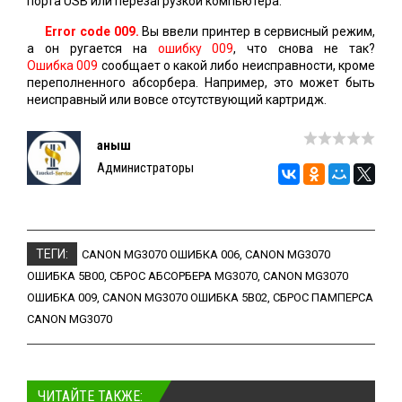
порта USB или перезагрузкой компьютера.
Error code 009.
Вы ввели принтер в сервисный режим,
а он ругается на
ошибку 009
, что снова не так?
Ошибка 009
сообщает о какой либо неисправности, кроме
переполненного абсорбера. Например, это может быть
неисправный или вовсе отсутствующий картридж.
Қаныш
Администраторы
ТЕГИ:
CANON MG3070 ОШИБКА 006
,
CANON MG3070
ОШИБКА 5B00
,
СБРОС АБСОРБЕРА MG3070
,
CANON MG3070
ОШИБКА 009
,
CANON MG3070 ОШИБКА 5B02
,
СБРОС ПАМПЕРСА
CANON MG3070
ЧИТАЙТЕ ТАКЖЕ: