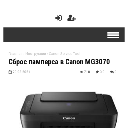
Главная
›
Инструкции
›
Canon Service Tool
Сброс памперса в Canon MG3070
20.03.2021
718
0.0
0