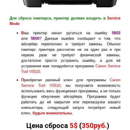
Для сброса памперса, принтер должен входить в
Service
Mode
В
аш принтер начал ругаться на ошибку
5B02
или
5B00
? Данные ошибки сообщают о том, что
абсорбер переполнен и требует замены. Обычно
памперс принтера рассчитан не на один раз и при
первом разе не требует физической замены,
достаточно просто устранить ошибку, а для её
устранения вам понадобится программа
Canon Service
Tool V5510.
П
риобретая разовый ключ для программы
Canon
Service Tool V5510
, вы получаете возможность
использовать весь функционал программы, а не только
функцию обнуления абсорбера. Программа будет
работать до её закрытия или перезагрузки вашего
компьютера, следующий запуск потребует новый
ключ,
будьте внимательны
.
Цена сброса
5$
(
350руб.
)