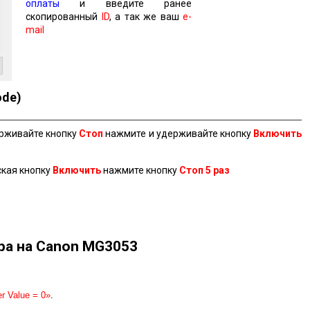
оплаты
и введите ранее
скопированный
ID
, а так же ваш
e-
mail
ode)
ерживайте кнопку
Стоп
нажмите и удерживайте кнопку
Включить
ская кнопку
Включить
нажмите кнопку
Стоп 5 раз
ра на Canon MG3053
r Value = 0»
.