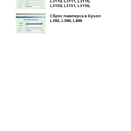
L3110, L3111, L3116,
L3150, L3151, L3156,
L5190
Сброс памперса в Epson
L382, L386, L486