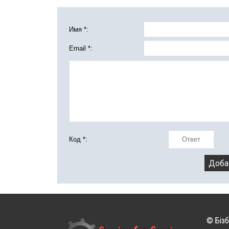
Имя *:
Email *:
Код *:
© Бізб