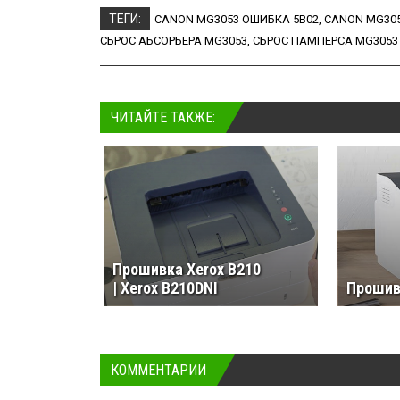
ТЕГИ:
CANON MG3053 ОШИБКА 5B02
,
CANON MG305
СБРОС АБСОРБЕРА MG3053
,
СБРОС ПАМПЕРСА MG3053
ЧИТАЙТЕ ТАКЖЕ:
Прошивка Xerox B210
| Xerox B210DNI
Прошив
КОММЕНТАРИИ