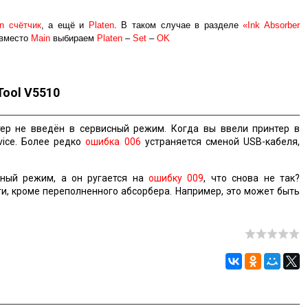
n счётчик
, а ещё и
Platen
. В таком случае в разделе
«Ink Absorber
вместо
Main
выбираем
Platen
–
Set
–
OK
Tool V5510
ер не введён в сервисный режим. Когда вы ввели принтер в
vice. Более редко
ошибка 006
устраняется сменой USB-кабеля,
ный режим, а он ругается на
ошибку 009
, что снова не так?
и, кроме переполненного абсорбера. Например, это может быть
.