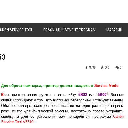
ANON SERVICE TOOL
EPSON ADJUSTMENT PROGRAM
МАГАЗИН
53
978
0.0
0
Для сброса памперса, принтер должен входить в
Service Mode
В
аш принтер начал ругаться на ошибку
5B02
или
5B00
? Данные
ошибки сообщают о том, что абсорбер переполнен и требует замены.
Обычно памперс принтера рассчитан не на один раз и при первом
разе не требует физической замены, достаточно просто устранить
ошибку, а для её устранения вам понадобится программа
Canon
Service Tool V5510.