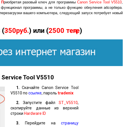
П
риобретая разовый ключ для программы
Canon Service Tool V5510
,
 функционал программы, а не только функцию обнуления абсорбера.
 перезагрузки вашего компьютера, следующий запуск потребует новый
$
(
350руб.
) или (
2500 теңге
)
Service Tool
V
5510
1.
Скачайте Canon Service Tool
V5510 по
ссылке
, пароль
tradenix
2.
Запустите файл
ST_V5510
,
скопируйте данные из верхней
строки
Hardware ID
3.
Перейдите на
страницу