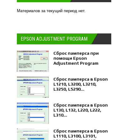
Материалов за текущий период нет.
EPSON ADJUSTMENT PROGRAM
Сброс памперса при
помощи Epson
Adjustment Program
Сброс памперса в Epson
L1210, L3200, L3210,
L3250, L5290...
Сброс памперса в Epson
L130, L132, L220, L222,
L310...
Сброс памперса в Epson
L1110, L3100, L3101,