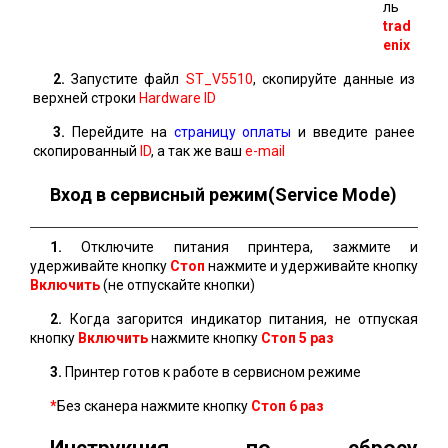
ль
trad
enix
2.
Запустите файл
ST_V5510
, скопируйте данные из
верхней строки
Hardware ID
3.
Перейдите на
страницу оплаты
и введите ранее
скопированный
ID
, а так же ваш
e-mail
Вход в сервисный режим(Service Mode)
1.
Отключите питания принтера, зажмите и
удерживайте кнопку
Стоп
нажмите и удерживайте кнопку
Включить
(не отпускайте кнопки)
2.
Когда загорится индикатор питания, не отпуская
кнопку
Включить
нажмите кнопку
Стоп 5 раз
3.
Принтер готов к работе в сервисном режиме
*
Без сканера нажмите кнопку
Стоп
6 раз