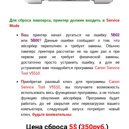
Для сброса памперса, принтер должен входить в
Service
Mode
В
аш принтер начал ругаться на ошибку
5B02
или
5B00
? Данные ошибки сообщают о том, что
абсорбер переполнен и требует замены. Обычно
памперс принтера рассчитан не на один раз и при
первом разе не требует физической замены,
достаточно просто устранить ошибку, а для её
устранения вам понадобится программа
Canon Service
Tool V5510.
П
риобретая разовый ключ для программы
Canon
Service Tool V5510
, вы получаете возможность
использовать весь функционал программы, а не только
функцию обнуления абсорбера. Программа будет
работать до её закрытия или перезагрузки вашего
компьютера, следующий запуск потребует новый
ключ,
будьте внимательны
.
Цена сброса
5$
(
350руб.
)