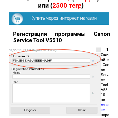
или (
2500 теңге
)
Регистрация программы Canon
Service Tool
V
5510
1.
Скач
айте
Can
on
Servi
ce
Tool
V55
10
по
ссыл
ке
,
паро