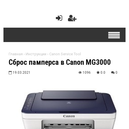
Главная
›
Инструкции
›
Canon Service Tool
Сброс памперса в Canon MG3000
19.03.2021
1096
0.0
0