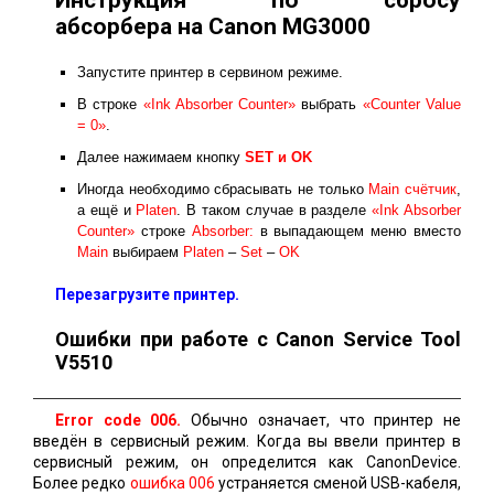
Инструкция по сбросу
абсорбера на Canon MG3000
Запустите принтер в сервином режиме.
В строке
«Ink Absorber Counter»
выбрать
«Counter Value
= 0»
.
Далее нажимаем кнопку
SET и ОK
Иногда необходимо сбрасывать не только
Main счётчик
,
а ещё и
Platen
. В таком случае в разделе
«Ink Absorber
Counter»
строке
Absorber:
в выпадающем меню вместо
Main
выбираем
Platen
–
Set
–
OK
Перезагрузите принтер.
Ошибки при работе с Canon Service Tool
V5510
Error code 006.
Обычно означает, что принтер не
введён в сервисный режим. Когда вы ввели принтер в
сервисный режим, он определится как CanonDevice.
Более редко
ошибка 006
устраняется сменой USB-кабеля,