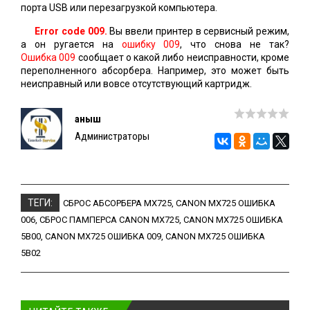
порта USB или перезагрузкой компьютера.
Error code 009.
Вы ввели принтер в сервисный режим,
а он ругается на
ошибку 009
, что снова не так?
Ошибка 009
сообщает о какой либо неисправности, кроме
переполненного абсорбера. Например, это может быть
неисправный или вовсе отсутствующий картридж.
Қаныш
Администраторы
ТЕГИ:
СБРОС АБСОРБЕРА MX725
,
CANON MX725 ОШИБКА
006
,
СБРОС ПАМПЕРСА CANON MX725
,
CANON MX725 ОШИБКА
5B00
,
CANON MX725 ОШИБКА 009
,
CANON MX725 ОШИБКА
5B02