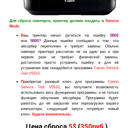
Для сброса памперса, принтер должен входить в
Service
Mode
В
аш принтер начал ругаться на ошибку
5B02
или
5B00
? Данные ошибки сообщают о том, что
абсорбер переполнен и требует замены. Обычно
памперс принтера рассчитан не на один раз и при
первом разе не требует физической замены,
достаточно просто устранить ошибку, а для её
устранения вам понадобится программа
Canon Service
Tool V5510.
П
риобретая разовый ключ для программы
Canon
Service Tool V5510
, вы получаете возможность
использовать весь функционал программы, а не только
функцию обнуления абсорбера. Программа будет
работать до её закрытия или перезагрузки вашего
компьютера, следующий запуск потребует новый
ключ,
будьте внимательны
.
Цена сброса
5$
(
350руб.
)