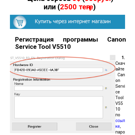
или (
2500 теңге
)
Регистрация программы Canon
Service Tool
V
5510
1.
Скач
айте
Can
on
Servi
ce
Tool
V55
10
по
ссыл
ке
,
паро