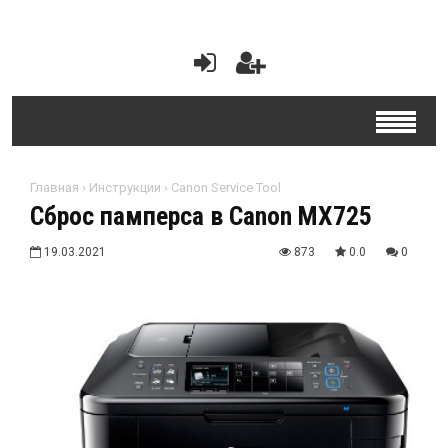
Главная
›
Инструкции
›
Canon Service Tool
Сброс памперса в Canon MX725
19.03.2021
873
0.0
0