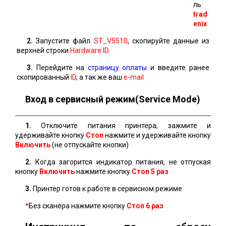
ль
trad
enix
2.
Запустите файл
ST_V5510
, скопируйте данные из
верхней строки
Hardware ID
3.
Перейдите на
страницу оплаты
и введите ранее
скопированный
ID
, а так же ваш
e-mail
Вход в сервисный режим(Service Mode)
1.
Отключите питания принтера, зажмите и
удерживайте кнопку
Стоп
нажмите и удерживайте кнопку
Включить
(не отпускайте кнопки)
2.
Когда загорится индикатор питания, не отпуская
кнопку
Включить
нажмите кнопку
Стоп 5 раз
3.
Принтер готов к работе в сервисном режиме
*
Без сканера нажмите кнопку
Стоп
6 раз