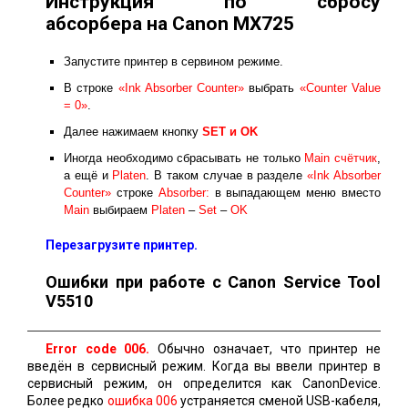
Инструкция по сбросу
абсорбера на Canon MX725
Запустите принтер в сервином режиме.
В строке
«Ink Absorber Counter»
выбрать
«Counter Value
= 0»
.
Далее нажимаем кнопку
SET и ОK
Иногда необходимо сбрасывать не только
Main счётчик
,
а ещё и
Platen
. В таком случае в разделе
«Ink Absorber
Counter»
строке
Absorber:
в выпадающем меню вместо
Main
выбираем
Platen
–
Set
–
OK
Перезагрузите принтер.
Ошибки при работе с Canon Service Tool
V5510
Error code 006.
Обычно означает, что принтер не
введён в сервисный режим. Когда вы ввели принтер в
сервисный режим, он определится как CanonDevice.
Более редко
ошибка 006
устраняется сменой USB-кабеля,