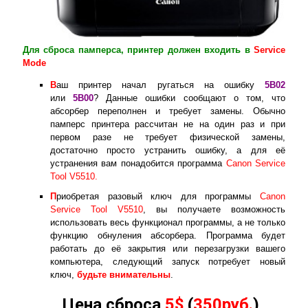
Для сброса памперса, принтер должен входить в
Service
Mode
В
аш принтер начал ругаться на ошибку
5B02
или
5B00
? Данные ошибки сообщают о том, что
абсорбер переполнен и требует замены. Обычно
памперс принтера рассчитан не на один раз и при
первом разе не требует физической замены,
достаточно просто устранить ошибку, а для её
устранения вам понадобится программа
Canon Service
Tool V5510.
П
риобретая разовый ключ для программы
Canon
Service Tool V5510
, вы получаете возможность
использовать весь функционал программы, а не только
функцию обнуления абсорбера. Программа будет
работать до её закрытия или перезагрузки вашего
компьютера, следующий запуск потребует новый
ключ,
будьте внимательны
.
Цена сброса
5$
(
350руб.
)