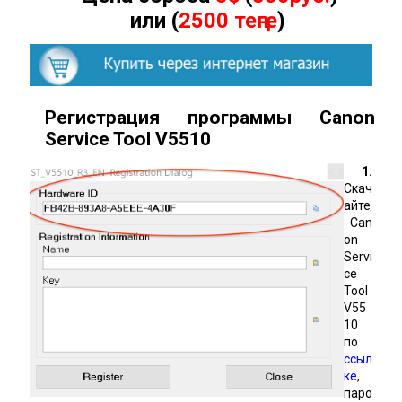
или (
2500 теңге
)
Регистрация программы Canon
Service Tool
V
5510
1.
Скач
айте
Can
on
Servi
ce
Tool
V55
10
по
ссыл
ке
,
паро