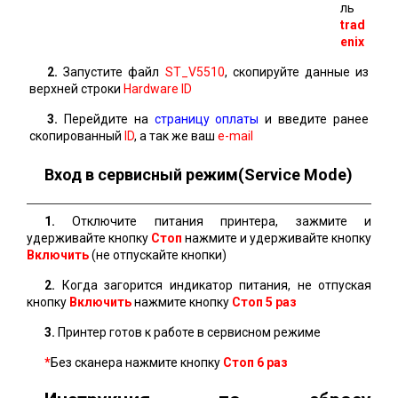
ль
trad
enix
2.
Запустите файл
ST_V5510
, скопируйте данные из
верхней строки
Hardware ID
3.
Перейдите на
страницу оплаты
и введите ранее
скопированный
ID
, а так же ваш
e-mail
Вход в сервисный режим(Service Mode)
1.
Отключите питания принтера, зажмите и
удерживайте кнопку
Стоп
нажмите и удерживайте кнопку
Включить
(не отпускайте кнопки)
2.
Когда загорится индикатор питания, не отпуская
кнопку
Включить
нажмите кнопку
Стоп 5 раз
3.
Принтер готов к работе в сервисном режиме
*
Без сканера нажмите кнопку
Стоп
6 раз