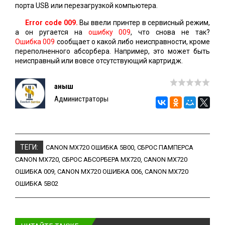
порта USB или перезагрузкой компьютера.
Error code 009.
Вы ввели принтер в сервисный режим,
а он ругается на
ошибку 009
, что снова не так?
Ошибка 009
сообщает о какой либо неисправности, кроме
переполненного абсорбера. Например, это может быть
неисправный или вовсе отсутствующий картридж.
Қаныш
Администраторы
ТЕГИ:
CANON MX720 ОШИБКА 5B00
,
СБРОС ПАМПЕРСА
CANON MX720
,
СБРОС АБСОРБЕРА MX720
,
CANON MX720
ОШИБКА 009
,
CANON MX720 ОШИБКА 006
,
CANON MX720
ОШИБКА 5B02