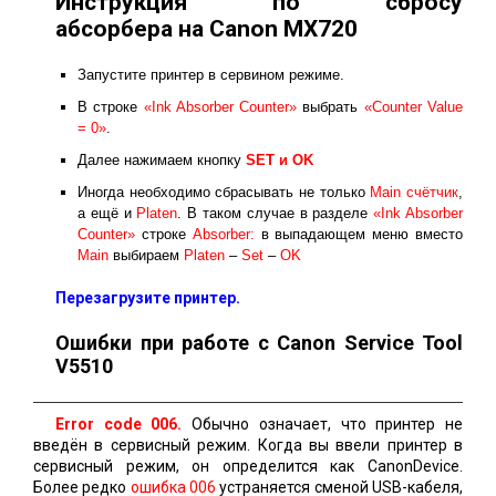
Инструкция по сбросу
абсорбера на Canon MX720
Запустите принтер в сервином режиме.
В строке
«Ink Absorber Counter»
выбрать
«Counter Value
= 0»
.
Далее нажимаем кнопку
SET и ОK
Иногда необходимо сбрасывать не только
Main счётчик
,
а ещё и
Platen
. В таком случае в разделе
«Ink Absorber
Counter»
строке
Absorber:
в выпадающем меню вместо
Main
выбираем
Platen
–
Set
–
OK
Перезагрузите принтер.
Ошибки при работе с Canon Service Tool
V5510
Error code 006.
Обычно означает, что принтер не
введён в сервисный режим. Когда вы ввели принтер в
сервисный режим, он определится как CanonDevice.
Более редко
ошибка 006
устраняется сменой USB-кабеля,