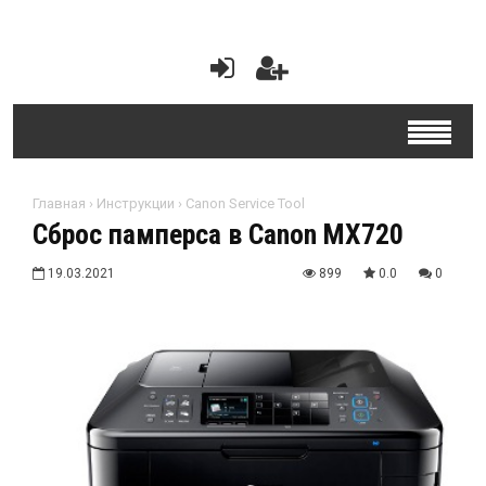
Главная
›
Инструкции
›
Canon Service Tool
Сброс памперса в Canon MX720
19.03.2021
899
0.0
0