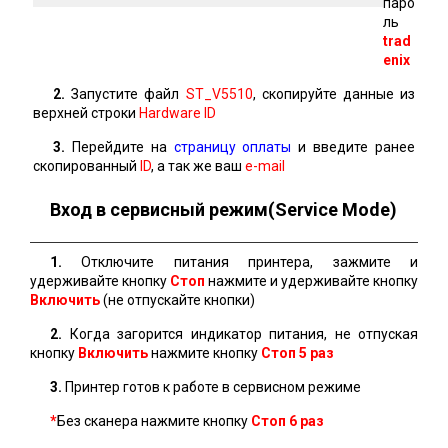
паро
ль
trad
enix
2.
Запустите файл
ST_V5510
, скопируйте данные из
верхней строки
Hardware ID
3.
Перейдите на
страницу оплаты
и введите ранее
скопированный
ID
, а так же ваш
e-mail
Вход в сервисный режим(Service Mode)
1.
Отключите питания принтера, зажмите и
удерживайте кнопку
Стоп
нажмите и удерживайте кнопку
Включить
(не отпускайте кнопки)
2.
Когда загорится индикатор питания, не отпуская
кнопку
Включить
нажмите кнопку
Стоп 5 раз
3.
Принтер готов к работе в сервисном режиме
*
Без сканера нажмите кнопку
Стоп
6 раз