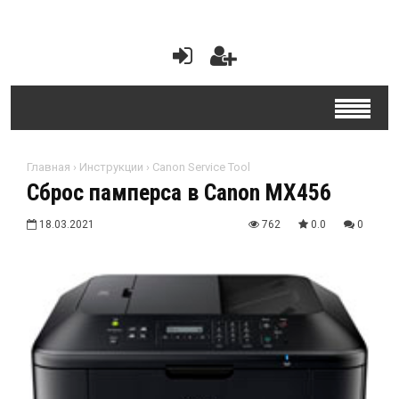
Главная
›
Инструкции
›
Canon Service Tool
Сброс памперса в Canon MX456
18.03.2021
762
0.0
0