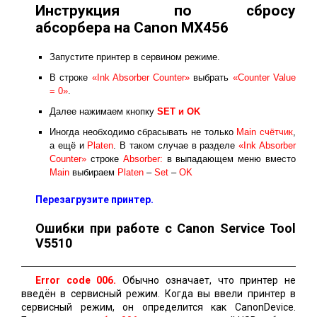
Инструкция по сбросу
абсорбера на Canon MX456
Запустите принтер в сервином режиме.
В строке
«Ink Absorber Counter»
выбрать
«Counter Value
= 0»
.
Далее нажимаем кнопку
SET и ОK
Иногда необходимо сбрасывать не только
Main счётчик
,
а ещё и
Platen
. В таком случае в разделе
«Ink Absorber
Counter»
строке
Absorber:
в выпадающем меню вместо
Main
выбираем
Platen
–
Set
–
OK
Перезагрузите принтер.
Ошибки при работе с Canon Service Tool
V5510
Error code 006.
Обычно означает, что принтер не
введён в сервисный режим. Когда вы ввели принтер в
сервисный режим, он определится как CanonDevice.