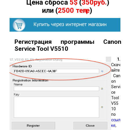
Цена сброса
5$
(
350руб.
)
или (
2500 теңге
)
Регистрация программы Canon
Service Tool
V
5510
1.
Скач
айте
Can
on
Servi
ce
Tool
V55
10
по
ссыл
ке
,