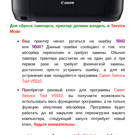
Для сброса памперса, принтер должен входить в
Service
Mode
В
аш принтер начал ругаться на ошибку
5B02
или
5B00
? Данные ошибки сообщают о том, что
абсорбер переполнен и требует замены. Обычно
памперс принтера рассчитан не на один раз и при
первом разе не требует физической замены,
достаточно просто устранить ошибку, а для её
устранения вам понадобится программа
Canon Service
Tool V5510.
П
риобретая разовый ключ для программы
Canon
Service Tool V5510
, вы получаете возможность
использовать весь функционал программы, а не только
функцию обнуления абсорбера. Программа будет
работать до её закрытия или перезагрузки вашего
компьютера, следующий запуск потребует новый
ключ,
будьте внимательны
.