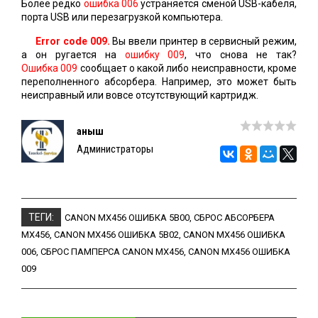
Более редко
ошибка 006
устраняется сменой USB-кабеля,
порта USB или перезагрузкой компьютера.
Error code 009.
Вы ввели принтер в сервисный режим,
а он ругается на
ошибку 009
, что снова не так?
Ошибка 009
сообщает о какой либо неисправности, кроме
переполненного абсорбера. Например, это может быть
неисправный или вовсе отсутствующий картридж.
Қаныш
Администраторы
ТЕГИ:
CANON MX456 ОШИБКА 5B00
,
СБРОС АБСОРБЕРА
MX456
,
CANON MX456 ОШИБКА 5B02
,
CANON MX456 ОШИБКА
006
,
СБРОС ПАМПЕРСА CANON MX456
,
CANON MX456 ОШИБКА
009