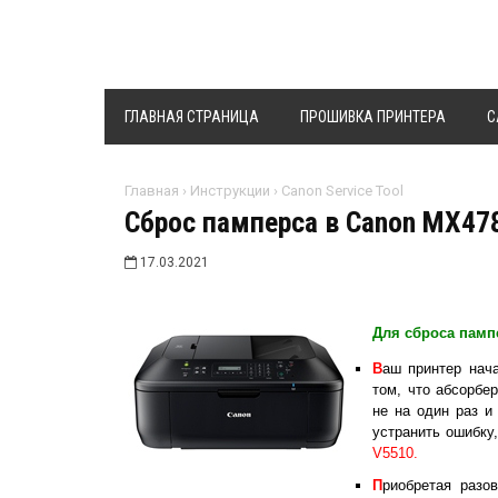
ГЛАВНАЯ СТРАНИЦА
ПРОШИВКА ПРИНТЕРА
C
Главная
›
Инструкции
›
Canon Service Tool
Сброс памперса в Canon MX47
17.03.2021
Для сброса памп
В
аш принтер нач
том, что абсорбе
не на один раз и
устранить ошибку
V5510.
П
риобретая раз