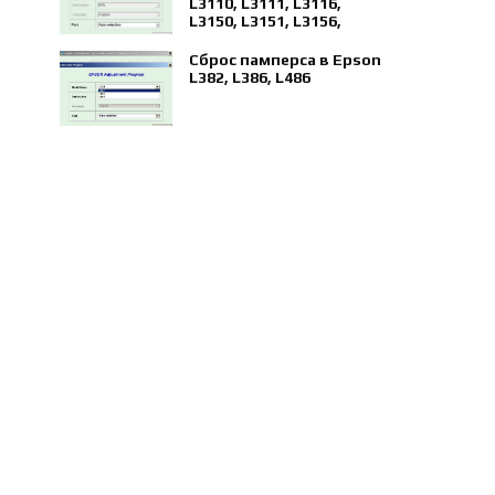
L3110, L3111, L3116,
L3150, L3151, L3156,
L5190
Сброс памперса в Epson
L382, L386, L486