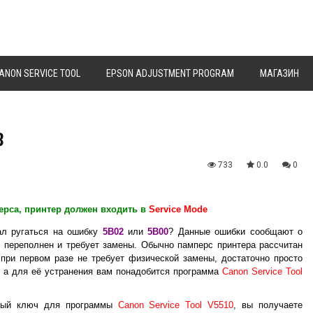
ANON SERVICE TOOL
EPSON ADJUSTMENT PROGRAM
МАГАЗИН
8
733
0.0
0
ерса, принтер должен входить в
Service Mode
ал ругаться на ошибку
5B02
или
5B00
? Данные ошибки сообщают о
р переполнен и требует замены. Обычно памперс принтера рассчитан
 при первом разе не требует физической замены, достаточно просто
, а для её устранения вам понадобится программа
Canon Service Tool
овый ключ для программы
Canon Service Tool V5510
, вы получаете