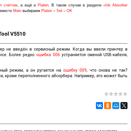
n счётчик
, а ещё и
Platen
. В таком случае в разделе
«Ink Absorber
вместо
Main
выбираем
Platen
–
Set
–
OK
Tool V5510
ер не введён в сервисный режим. Когда вы ввели принтер в
vice. Более редко
ошибка 006
устраняется сменой USB-кабеля,
ный режим, а он ругается на
ошибку 009
, что снова не так?
и, кроме переполненного абсорбера. Например, это может быть
.