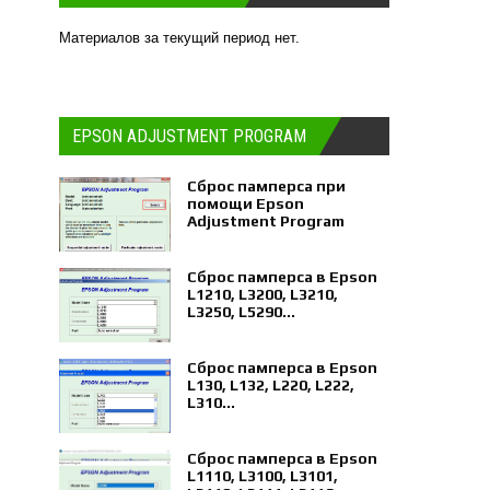
Материалов за текущий период нет.
EPSON ADJUSTMENT PROGRAM
Сброс памперса при
помощи Epson
Adjustment Program
Сброс памперса в Epson
L1210, L3200, L3210,
L3250, L5290...
Сброс памперса в Epson
L130, L132, L220, L222,
L310...
Сброс памперса в Epson
L1110, L3100, L3101,