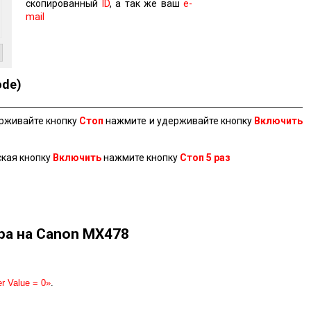
скопированный
ID
, а так же ваш
e-
mail
ode)
ерживайте кнопку
Стоп
нажмите и удерживайте кнопку
Включить
ская кнопку
Включить
нажмите кнопку
Стоп 5 раз
ра на Canon MX478
r Value = 0»
.