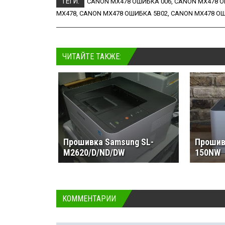
ТЕГИ:
CANON MX478 ОШИБКА 006
,
CANON MX478 О
MX478
,
CANON MX478 ОШИБКА 5B02
,
CANON MX478 ОШ
ЧИТАЙТЕ ТАКЖЕ:
Прошивка Samsung SL-
Прошивк
M2620/D/ND/DW
150NW
КОММЕНТАРИИ