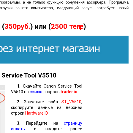
программы, а не только функцию обнуления абсорбера. Программа
агрузки вашего компьютера, следующий запуск потребует новый
$
(
350руб.
) или (
2500 теңге
)
Service Tool
V
5510
1.
Скачайте Canon Service Tool
V5510 по
ссылке
, пароль
tradenix
2.
Запустите файл
ST_V5510
,
скопируйте данные из верхней
строки
Hardware ID
3.
Перейдите на
страницу
оплаты
и введите ранее