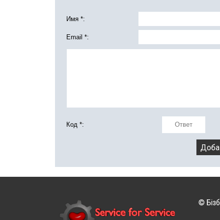
Имя *:
Email *:
Код *:
© Бізб