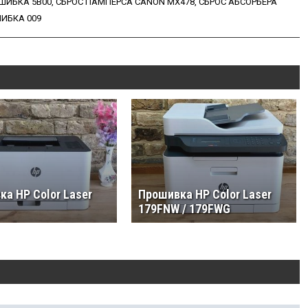
ШИБКА 5B00
,
СБРОС ПАМПЕРСА CANON MX478
,
СБРОС АБСОРБЕРА
ИБКА 009
а HP Color Laser
Прошивка HP Color Laser
179FNW / 179FWG