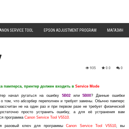
ANON SERVICE TOOL
EPSON ADJUSTMENT PROGRAM
МАГАЗИН
7
935
0.0
0
са памперса, принтер должен входить в
Service Mode
тер начал ругаться на ошибку
5B02
или
5B00
? Данные ошибки
о том, что абсорбер переполнен и требует замены. Обычно памперс
рассчитан не на один раз и при первом разе не требует физической
достаточно просто устранить ошибку, а для её устранения вам
ся программа
Canon Service Tool V5510.
ая разовый ключ для программы
Canon Service Tool V5510
, вы