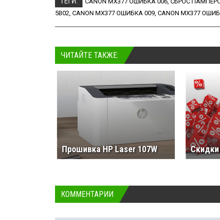
ТЕГИ:
CANON MX377 ОШИБКА 006
,
СБРОС ПАМПЕРС
5B02
,
CANON MX377 ОШИБКА 009
,
CANON MX377 ОШИБ
ЧИТАЙТЕ ТАКЖЕ:
Прошивка HP Laser 107W
Скидки
КОММЕНТАРИИ