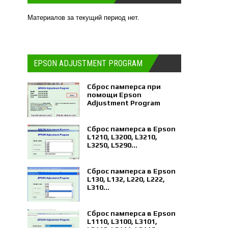
Материалов за текущий период нет.
EPSON ADJUSTMENT PROGRAM
Сброс памперса при
помощи Epson
Adjustment Program
Сброс памперса в Epson
L1210, L3200, L3210,
L3250, L5290...
Сброс памперса в Epson
L130, L132, L220, L222,
L310...
Сброс памперса в Epson
L1110, L3100, L3101,