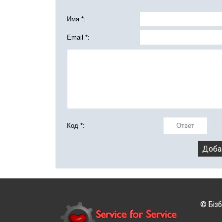
Имя *:
Email *:
Код *:
© Бізб