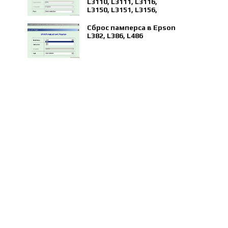
L3110, L3111, L3116,
L3150, L3151, L3156,
L5190
Сброс памперса в Epson
L382, L386, L486