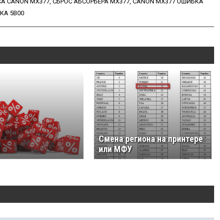
А CANON MX377
,
СБРОС АБСОРБЕРА MX377
,
CANON MX377 ОШИБКА
КА 5B00
Смена региона на принтере
или МФУ