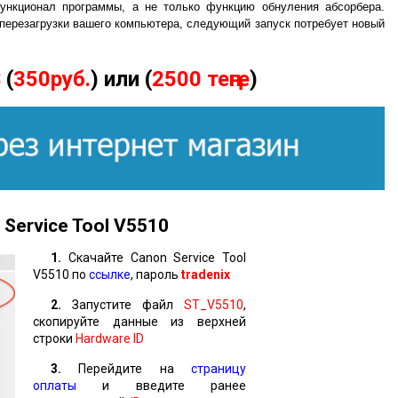
ункционал программы, а не только функцию обнуления абсорбера.
 перезагрузки вашего компьютера, следующий запуск потребует новый
$
(
350руб.
) или (
2500 теңге
)
Service Tool
V
5510
1.
Скачайте Canon Service Tool
V5510 по
ссылке
, пароль
tradenix
2.
Запустите файл
ST_V5510
,
скопируйте данные из верхней
строки
Hardware ID
3.
Перейдите на
страницу
оплаты
и введите ранее