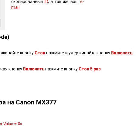
скопированный
ID
, а так же ваш
e-
mail
ode)
ерживайте кнопку
Стоп
нажмите и удерживайте кнопку
Включить
ская кнопку
Включить
нажмите кнопку
Стоп 5 раз
ра на Canon MX377
r Value = 0»
.