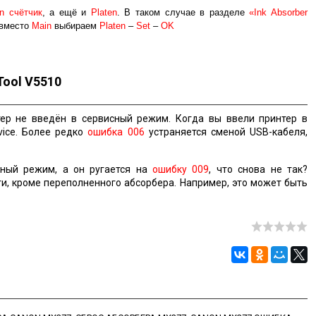
n счётчик
, а ещё и
Platen
. В таком случае в разделе
«Ink Absorber
вместо
Main
выбираем
Platen
–
Set
–
OK
Tool V5510
ер не введён в сервисный режим. Когда вы ввели принтер в
vice. Более редко
ошибка 006
устраняется сменой USB-кабеля,
ный режим, а он ругается на
ошибку 009
, что снова не так?
и, кроме переполненного абсорбера. Например, это может быть
.