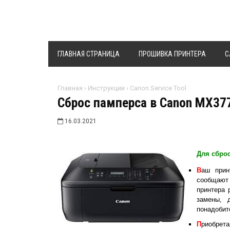
ГЛАВНАЯ СТРАНИЦА
ПРОШИВКА ПРИНТЕРА
C
Главная
›
Инструкции
›
Canon Service Tool
Сброс памперса в Canon MX37
16.03.2021
Для сбро
В
аш прин
сообщают 
принтера 
замены, 
понадобит
П
риобрет