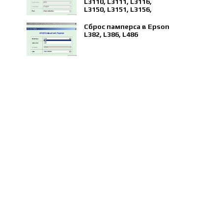
L3110, L3111, L3116,
L3150, L3151, L3156,
L5190
Сброс памперса в Epson
L382, L386, L486