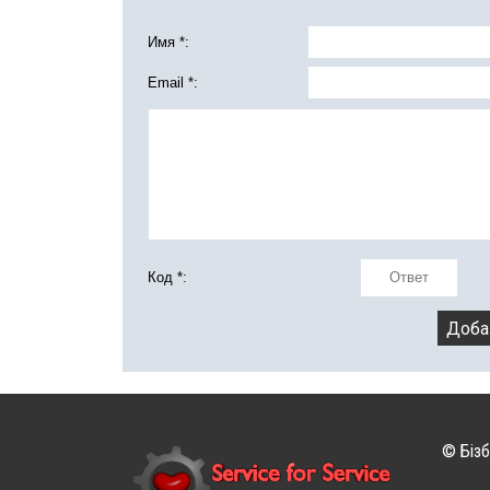
Имя *:
Email *:
Код *:
© Бізб