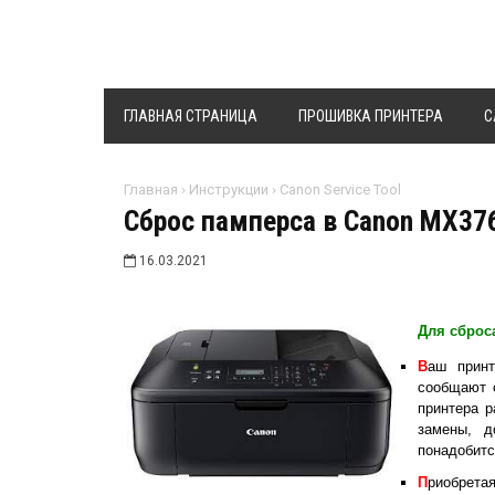
ГЛАВНАЯ СТРАНИЦА
ПРОШИВКА ПРИНТЕРА
C
Главная
›
Инструкции
›
Canon Service Tool
Сброс памперса в Canon MX37
16.03.2021
Для сброс
В
аш прин
сообщают о
принтера р
замены, д
понадобит
П
риобрет