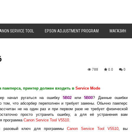
ANON SERVICE TOOL
EPSON ADJUSTMENT PROGRAM
МАГАЗИН
6
788
0.0
0
а памперса, принтер должен входить в
Service Mode
тер начал ругаться на ошибку
5B02
или
5B00
? Данные ошибки
 том, что абсорбер переполнен и требует замены. Обычно памперс
ассчитан не на один раз и при первом разе не требует физической
остаточно просто устранить ошибку, а для её устранения вам
ся программа
Canon Service Tool V5510.
ая разовый ключ для программы
Canon Service Tool V5510
, вы