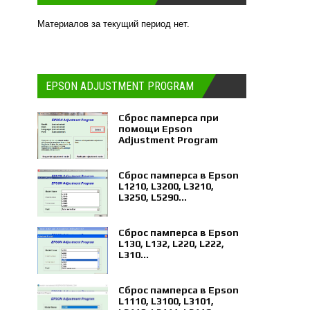
Материалов за текущий период нет.
EPSON ADJUSTMENT PROGRAM
Сброс памперса при
помощи Epson
Adjustment Program
Сброс памперса в Epson
L1210, L3200, L3210,
L3250, L5290...
Сброс памперса в Epson
L130, L132, L220, L222,
L310...
Сброс памперса в Epson
L1110, L3100, L3101,