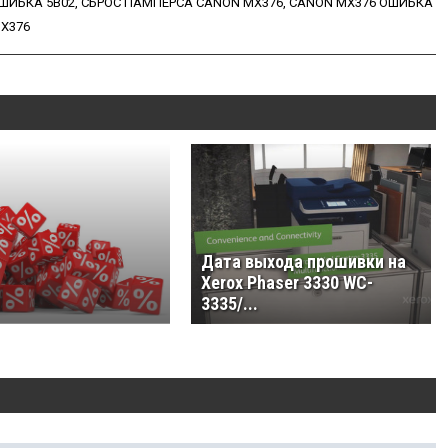
ШИБКА 5B02
,
СБРОС ПАМПЕРСА CANON MX376
,
CANON MX376 ОШИБКА
MX376
Дата выхода прошивки на
Xerox Phaser 3330 WC-
3335/...