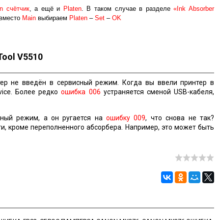
n счётчик
, а ещё и
Platen
. В таком случае в разделе
«Ink Absorber
вместо
Main
выбираем
Platen
–
Set
–
OK
Tool V5510
ер не введён в сервисный режим. Когда вы ввели принтер в
vice. Более редко
ошибка 006
устраняется сменой USB-кабеля,
ный режим, а он ругается на
ошибку 009
, что снова не так?
и, кроме переполненного абсорбера. Например, это может быть
.