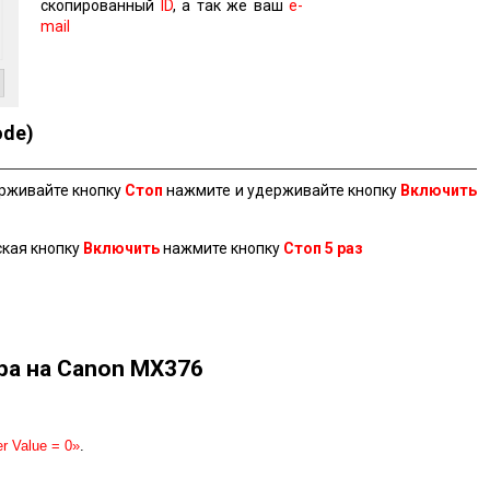
скопированный
ID
, а так же ваш
e-
mail
ode)
ерживайте кнопку
Стоп
нажмите и удерживайте кнопку
Включить
ская кнопку
Включить
нажмите кнопку
Стоп 5 раз
ра на Canon MX376
r Value = 0»
.