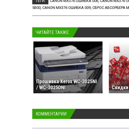
ТЕГИ:
CANON MX376 ОШИБКА 006
,
CANON MX376 О
5B00
,
CANON MX376 ОШИБКА 009
,
СБРОС АБСОРБЕРА 
ЧИТАЙТЕ ТАКЖЕ:
Прошивка Xerox WC-3025NI
/ WC-3025DNI
Скидки
КОММЕНТАРИИ