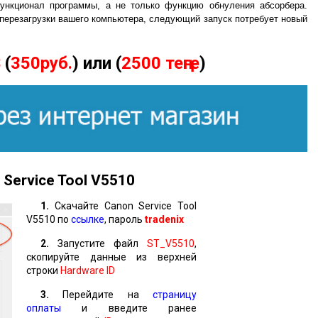
ункционал программы, а не только функцию обнуления абсорбера.
 перезагрузки вашего компьютера, следующий запуск потребует новый
$
(
350руб.
) или (
2500 теңге
)
Service Tool
V
5510
1.
Скачайте Canon Service Tool
V5510 по
ссылке
, пароль
tradenix
2.
Запустите файл
ST_V5510
,
скопируйте данные из верхней
строки
Hardware ID
3.
Перейдите на
страницу
оплаты
и введите ранее