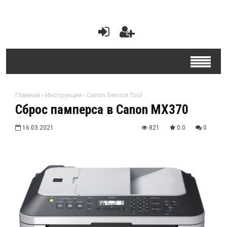
Главная
›
Инструкции
›
Canon Service Tool
Сброс памперса в Canon MX370
16.03.2021
821
0.0
0