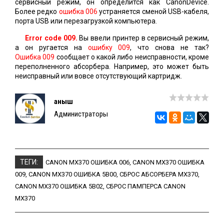
сервисный режим, он определится как CanonDevice.
Более редко
ошибка 006
устраняется сменой USB-кабеля,
порта USB или перезагрузкой компьютера.
Error code 009.
Вы ввели принтер в сервисный режим,
а он ругается на
ошибку 009
, что снова не так?
Ошибка 009
сообщает о какой либо неисправности, кроме
переполненного абсорбера. Например, это может быть
неисправный или вовсе отсутствующий картридж.
Қаныш
Администраторы
ТЕГИ:
CANON MX370 ОШИБКА 006
,
CANON MX370 ОШИБКА
009
,
CANON MX370 ОШИБКА 5B00
,
СБРОС АБСОРБЕРА MX370
,
CANON MX370 ОШИБКА 5B02
,
СБРОС ПАМПЕРСА CANON
MX370