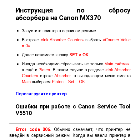
Инструкция по сбросу
абсорбера на Canon MX370
Запустите принтер в сервином режиме.
В строке
«Ink Absorber Counter»
выбрать
«Counter Value
= 0»
.
Далее нажимаем кнопку
SET и ОK
Иногда необходимо сбрасывать не только
Main счётчик
,
а ещё и
Platen
. В таком случае в разделе
«Ink Absorber
Counter»
строке
Absorber:
в выпадающем меню вместо
Main
выбираем
Platen
–
Set
–
OK
Перезагрузите принтер.
Ошибки при работе с Canon Service Tool
V5510
Error code 006.
Обычно означает, что принтер не
введён в сервисный режим. Когда вы ввели принтер в