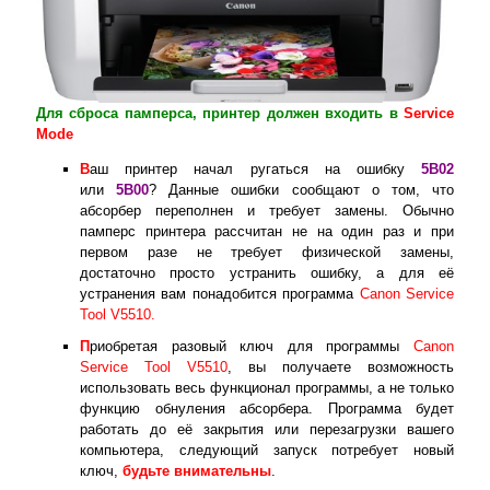
Для сброса памперса, принтер должен входить в
Service
Mode
В
аш принтер начал ругаться на ошибку
5B02
или
5B00
? Данные ошибки сообщают о том, что
абсорбер переполнен и требует замены. Обычно
памперс принтера рассчитан не на один раз и при
первом разе не требует физической замены,
достаточно просто устранить ошибку, а для её
устранения вам понадобится программа
Canon Service
Tool V5510.
П
риобретая разовый ключ для программы
Canon
Service Tool V5510
, вы получаете возможность
использовать весь функционал программы, а не только
функцию обнуления абсорбера. Программа будет
работать до её закрытия или перезагрузки вашего
компьютера, следующий запуск потребует новый
ключ,
будьте внимательны
.