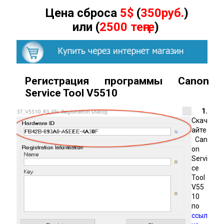
Цена сброса
5$
(
350руб.
)
или (
2500 теңге
)
Регистрация программы Canon
Service Tool
V
5510
1.
Скач
айте
Can
on
Servi
ce
Tool
V55
10
по
ссыл