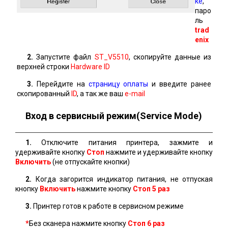
ке
,
паро
ль
trad
enix
2.
Запустите файл
ST_V5510
, скопируйте данные из
верхней строки
Hardware ID
3.
Перейдите на
страницу оплаты
и введите ранее
скопированный
ID
, а так же ваш
e-mail
Вход в сервисный режим(Service Mode)
1.
Отключите питания принтера, зажмите и
удерживайте кнопку
Стоп
нажмите и удерживайте кнопку
Включить
(не отпускайте кнопки)
2.
Когда загорится индикатор питания, не отпуская
кнопку
Включить
нажмите кнопку
Стоп 5 раз
3.
Принтер готов к работе в сервисном режиме
*
Без сканера нажмите кнопку
Стоп
6 раз