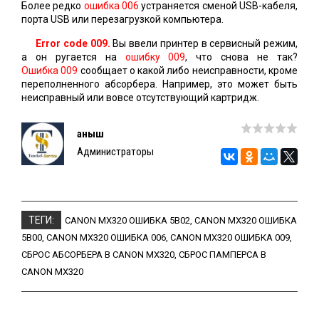
Более редко
ошибка 006
устраняется сменой USB-кабеля,
порта USB или перезагрузкой компьютера.
Error code 009.
Вы ввели принтер в сервисный режим,
а он ругается на
ошибку 009
, что снова не так?
Ошибка 009
сообщает о какой либо неисправности, кроме
переполненного абсорбера. Например, это может быть
неисправный или вовсе отсутствующий картридж.
Қаныш
Администраторы
ТЕГИ:
CANON MX320 ОШИБКА 5B02
,
CANON MX320 ОШИБКА
5B00
,
CANON MX320 ОШИБКА 006
,
CANON MX320 ОШИБКА 009
,
СБРОС АБСОРБЕРА В CANON MX320
,
СБРОС ПАМПЕРСА В
CANON MX320