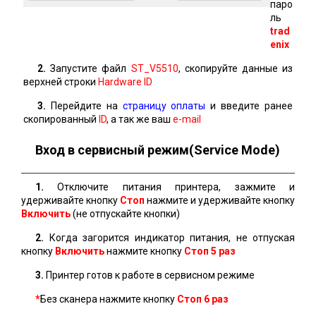
паро
ль
trad
enix
2.
Запустите файл
ST_V5510
, скопируйте данные из
верхней строки
Hardware ID
3.
Перейдите на
страницу оплаты
и введите ранее
скопированный
ID
, а так же ваш
e-mail
Вход в сервисный режим(Service Mode)
1.
Отключите питания принтера, зажмите и
удерживайте кнопку
Стоп
нажмите и удерживайте кнопку
Включить
(не отпускайте кнопки)
2.
Когда загорится индикатор питания, не отпуская
кнопку
Включить
нажмите кнопку
Стоп 5 раз
3.
Принтер готов к работе в сервисном режиме
*
Без сканера нажмите кнопку
Стоп
6 раз