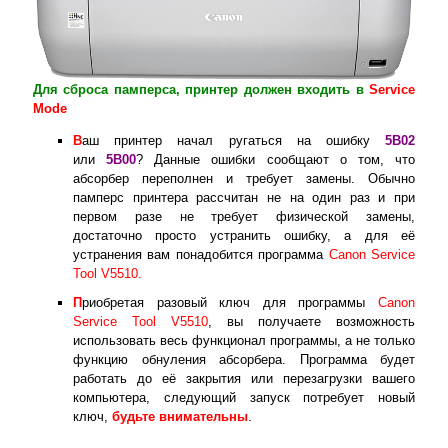
Для сброса памперса, принтер должен входить в
Service
Mode
В
аш принтер начал ругаться на ошибку
5B02
или
5B00
? Данные ошибки сообщают о том, что
абсорбер переполнен и требует замены. Обычно
памперс принтера рассчитан не на один раз и при
первом разе не требует физической замены,
достаточно просто устранить ошибку, а для её
устранения вам понадобится программа
Canon Service
Tool V5510.
П
риобретая разовый ключ для программы
Canon
Service Tool V5510
, вы получаете возможность
использовать весь функционал программы, а не только
функцию обнуления абсорбера. Программа будет
работать до её закрытия или перезагрузки вашего
компьютера, следующий запуск потребует новый
ключ,
будьте внимательны
.