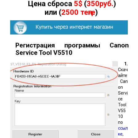
Цена сброса
5$
(
350руб.
)
или (
2500 теңге
)
Регистрация программы Canon
Service Tool
V
5510
1.
Скач
айте
Can
on
Servi
ce
Tool
V55
10
по
ссыл
ке
,