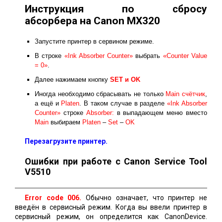
Инструкция по сбросу
абсорбера на Canon MX320
Запустите принтер в сервином режиме.
В строке
«Ink Absorber Counter»
выбрать
«Counter Value
= 0»
.
Далее нажимаем кнопку
SET и ОK
Иногда необходимо сбрасывать не только
Main счётчик
,
а ещё и
Platen
. В таком случае в разделе
«Ink Absorber
Counter»
строке
Absorber:
в выпадающем меню вместо
Main
выбираем
Platen
–
Set
–
OK
Перезагрузите принтер.
Ошибки при работе с Canon Service Tool
V5510
Error code 006.
Обычно означает, что принтер не
введён в сервисный режим. Когда вы ввели принтер в
сервисный режим, он определится как CanonDevice.