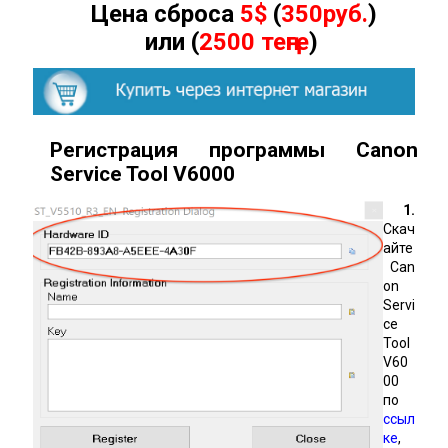
Цена сброса
5$
(
350руб.
)
или (
2500 теңге
)
Регистрация программы Canon
Service Tool
V600
0
1.
Скач
айте
Can
on
Servi
ce
Tool
V60
00
по
ссыл
ке
,