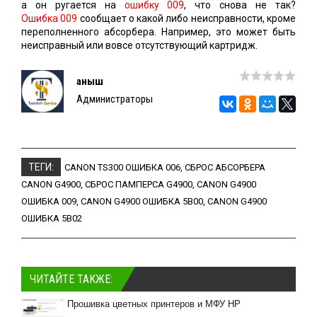
а он ругается на
ошибку 009
, что снова не так?
Ошибка 009
сообщает о какой либо неисправности, кроме
переполненного абсорбера. Например, это может быть
неисправный или вовсе отсутствующий картридж.
Қаныш
Администраторы
ТЕГИ:
CANON TS300 ОШИБКА 006
,
СБРОС АБСОРБЕРА
CANON G4900
,
СБРОС ПАМПЕРСА G4900
,
CANON G4900
ОШИБКА 009
,
CANON G4900 ОШИБКА 5B00
,
CANON G4900
ОШИБКА 5B02
ЧИТАЙТЕ ТАКЖЕ:
Прошивка цветных принтеров и МФУ HP