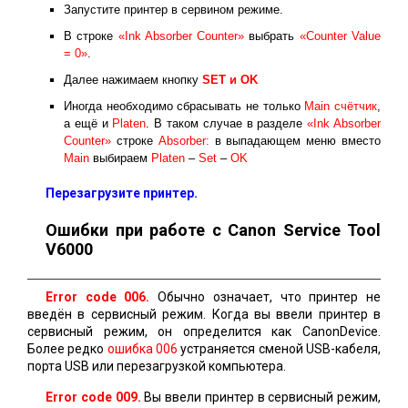
Запустите принтер в сервином режиме.
В строке
«Ink Absorber Counter»
выбрать
«Counter Value
= 0»
.
Далее нажимаем кнопку
SET и ОK
Иногда необходимо сбрасывать не только
Main счётчик
,
а ещё и
Platen
. В таком случае в разделе
«Ink Absorber
Counter»
строке
Absorber:
в выпадающем меню вместо
Main
выбираем
Platen
–
Set
–
OK
Перезагрузите принтер.
Ошибки при работе с Canon Service Tool
V6000
Error code 006.
Обычно означает, что принтер не
введён в сервисный режим. Когда вы ввели принтер в
сервисный режим, он определится как CanonDevice.
Более редко
ошибка 006
устраняется сменой USB-кабеля,
порта USB или перезагрузкой компьютера.
Error code 009.
Вы ввели принтер в сервисный режим,