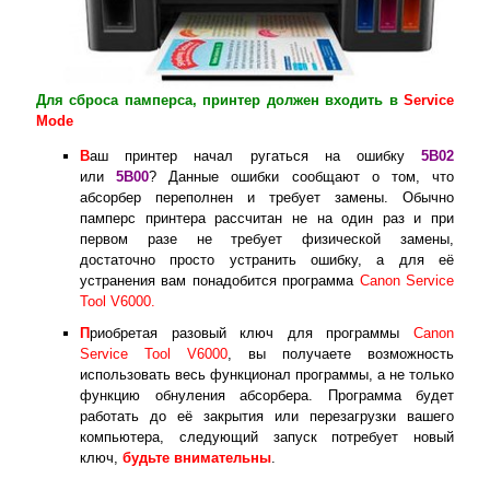
Для сброса памперса, принтер должен входить в
Service
Mode
В
аш принтер начал ругаться на ошибку
5B02
или
5B00
? Данные ошибки сообщают о том, что
абсорбер переполнен и требует замены. Обычно
памперс принтера рассчитан не на один раз и при
первом разе не требует физической замены,
достаточно просто устранить ошибку, а для её
устранения вам понадобится программа
Canon Service
Tool V6000.
П
риобретая разовый ключ для программы
Canon
Service Tool V6000
, вы получаете возможность
использовать весь функционал программы, а не только
функцию обнуления абсорбера. Программа будет
работать до её закрытия или перезагрузки вашего
компьютера, следующий запуск потребует новый
ключ,
будьте внимательны
.