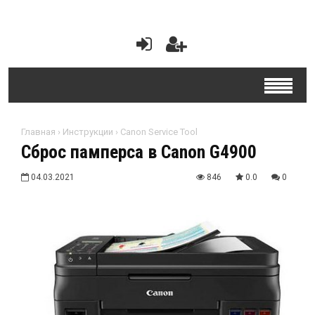
Главная
›
Инструкции
›
Canon Service Tool
Сброс памперса в Canon G4900
04.03.2021
846
0.0
0