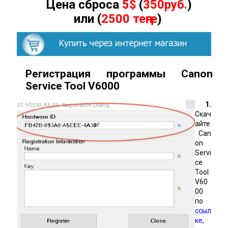
Цена сброса
5$
(
350руб.
)
или (
2500 теңге
)
Регистрация программы Canon
Service Tool
V600
0
1.
Скач
айте
Can
on
Servi
ce
Tool
V60
00
по
ссыл
ке
,