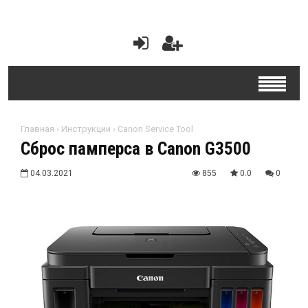
Главная
›
Инструкции
›
Canon Service Tool
Сброс памперса в Canon G3500
04.03.2021
855
0.0
0