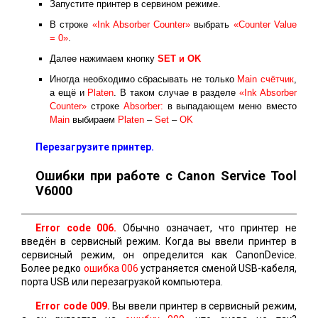
Запустите принтер в сервином режиме.
В строке
«Ink Absorber Counter»
выбрать
«Counter Value
= 0»
.
Далее нажимаем кнопку
SET и ОK
Иногда необходимо сбрасывать не только
Main счётчик
,
а ещё и
Platen
. В таком случае в разделе
«Ink Absorber
Counter»
строке
Absorber:
в выпадающем меню вместо
Main
выбираем
Platen
–
Set
–
OK
Перезагрузите принтер.
Ошибки при работе с Canon Service Tool
V6000
Error code 006.
Обычно означает, что принтер не
введён в сервисный режим. Когда вы ввели принтер в
сервисный режим, он определится как CanonDevice.
Более редко
ошибка 006
устраняется сменой USB-кабеля,
порта USB или перезагрузкой компьютера.
Error code 009.
Вы ввели принтер в сервисный режим,