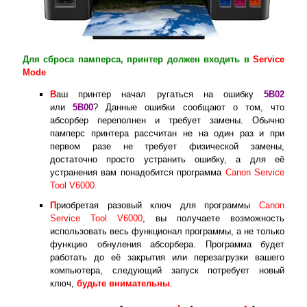
Для сброса памперса, принтер должен входить в
Service
Mode
В
аш принтер начал ругаться на ошибку
5B02
или
5B00
? Данные ошибки сообщают о том, что
абсорбер переполнен и требует замены. Обычно
памперс принтера рассчитан не на один раз и при
первом разе не требует физической замены,
достаточно просто устранить ошибку, а для её
устранения вам понадобится программа
Canon Service
Tool V6000.
П
риобретая разовый ключ для программы
Canon
Service Tool V6000
, вы получаете возможность
использовать весь функционал программы, а не только
функцию обнуления абсорбера. Программа будет
работать до её закрытия или перезагрузки вашего
компьютера, следующий запуск потребует новый
ключ,
будьте внимательны
.