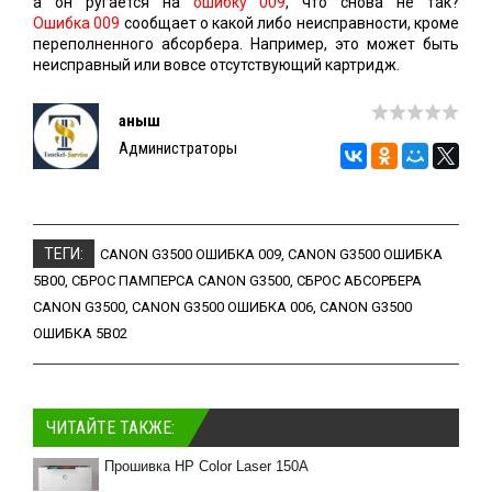
а он ругается на
ошибку 009
, что снова не так?
Ошибка 009
сообщает о какой либо неисправности, кроме
переполненного абсорбера. Например, это может быть
неисправный или вовсе отсутствующий картридж.
Қаныш
Администраторы
ТЕГИ:
CANON G3500 ОШИБКА 009
,
CANON G3500 ОШИБКА
5B00
,
СБРОС ПАМПЕРСА CANON G3500
,
СБРОС АБСОРБЕРА
CANON G3500
,
CANON G3500 ОШИБКА 006
,
CANON G3500
ОШИБКА 5B02
ЧИТАЙТЕ ТАКЖЕ:
Прошивка HP Color Laser 150A