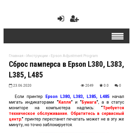
Главная
›
Инструкции
›
Epson Adjustment Program
Сброс памперса в Epson L380, L383,
L385, L485
23.06.2020
2049
0.0
0
Если принтер
Epson L380, L383, L385, L485
начал
мигать индикаторами
“
Капля
”
и
“
Бумага
”
, а в статус
мониторе на компьютера надпись:
“
Требуется
техническое обслуживание. Обратитесь в сервисный
центр.
”
принтер перестанет печатать может не в эту же
минуту, но точно заблокируется.