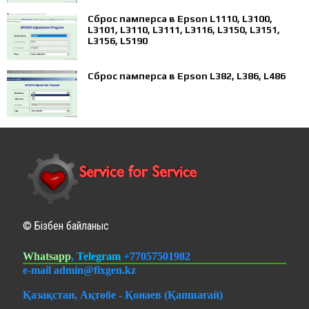
Сброс памперса в Epson L1110, L3100,
L3101, L3110, L3111, L3116, L3150, L3151,
L3156, L5190
Сброс памперса в Epson L382, L386, L486
© Бізбен байланыс
Whatsapp
,
Telegram
+77057501982
e-mail admin@fixgen.kz
Қазақстан, Ақтөбе - Қонаев (Қапшағай)