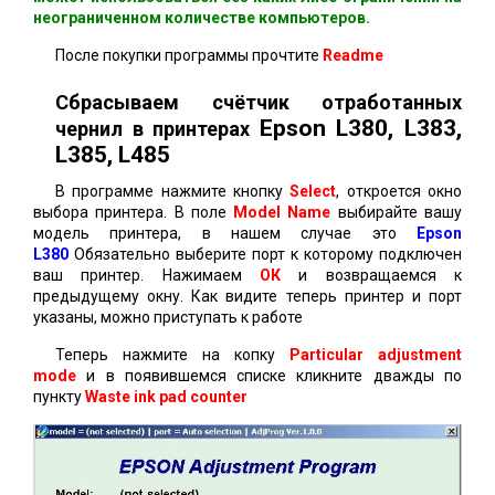
неограниченном количестве компьютеров.
После покупки программы прочтите
Readme
Сбрасываем счётчик отработанных
Epson L380, L383,
чернил в принтерах
L385, L485
В программе нажмите кнопку
Select
, откроется окно
выбора принтера. В поле
Model Name
выбирайте вашу
модель принтера, в нашем случае это
Epson
L380
Обязательно выберите порт к которому подключен
ваш принтер. Нажимаем
ОК
и возвращаемся к
предыдущему окну. Как видите теперь принтер и порт
указаны, можно приступать к работе
Теперь нажмите на копку
Particular adjustment
mode
и в появившемся списке кликните дважды по
пункту
Waste ink pad counter