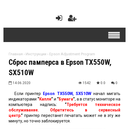
Главная
›
Инструкции
›
Epson Adjustment Program
Сброс памперса в Epson TX550W,
SX510W
14.06.2020
1542
0.0
0
Если принтер
Epson TX550W, SX510W
начал мигать
индикаторами
“
Капля
”
и
“
Бумага
”
, а в статус мониторе на
компьютера надпись:
“
Требуется техническое
обслуживание. Обратитесь в сервисный
центр.
”
принтер перестанет печатать может не в эту же
минуту, но точно заблокируется.