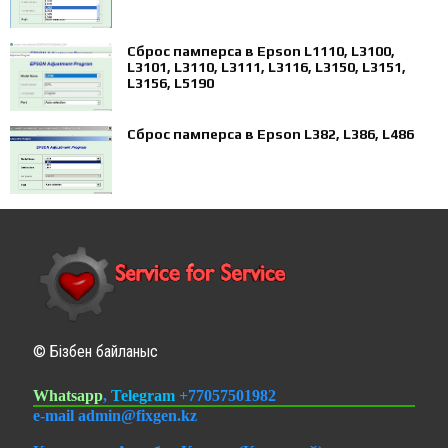
Сброс памперса в Epson L1110, L3100,
L3101, L3110, L3111, L3116, L3150, L3151,
L3156, L5190
Сброс памперса в Epson L382, L386, L486
© Бізбен байланыс
Whatsapp
,
Telegram
+77057501982
e-mail admin@fixgen.kz