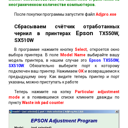
неограниченном количестве компьютеров.
После покупки программы запустите файл
Adjpro.exe
Сбрасываем счётчик отработанных
Epson
чернил в принтерах
TX550W,
SX510W
В программе нажмите кнопку
Select
, откроется окно
выбора принтера. В поле
Model Name
выбирайте вашу
модель принтера, в нашем случае это
Epson TX550W,
SX510W
.
Обязательно выберите порт к которому
подключен ваш принтер. Нажимаем
ОК
и возвращаемся к
предыдущему окну. Как видите теперь принтер и порт
указаны, можно приступать к работе
Теперь нажмите на копку
Particular adjustment
mode
и в появившемся списке кликните дважды по
пункту
Waste ink pad counter