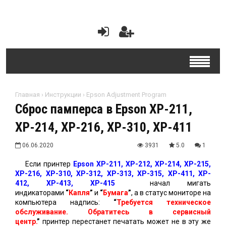
Главная
›
Инструкции
›
Epson Adjustment Program
Сброс памперса в Epson XP-211,
XP-214, XP-216, XP-310, XP-411
06.06.2020
3931
5.0
1
Если принтер
Epson XP-211, XP-212, XP-214, XP-215,
XP-216, XP-310, XP-312, XP-313, XP-315, ХР-411, XP-
412, XP-413, XP-415
начал мигать
индикаторами
“
Капля
”
и
“
Бумага
”
, а в статус мониторе на
компьютера надпись:
“
Требуется техническое
обслуживание. Обратитесь в сервисный
центр.
”
принтер перестанет печатать может не в эту же