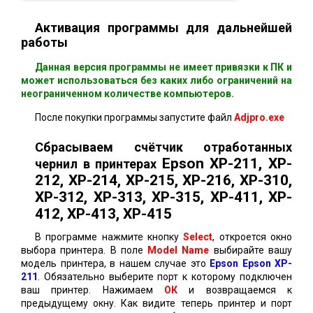
Активация программы для дальнейшей
работы
Данная версия программы не имеет привязки к ПК и
может использоваться без каких либо ограничений на
неограниченном количестве компьютеров.
После покупки программы запустите файл
Adjpro.exe
Сбрасываем счётчик отработанных
Epson XP-211, XP-
чернил в принтерах
212, XP-214, XP-215, XP-216, XP-310,
XP-312, XP-313, XP-315, ХР-411, XP-
412, XP-413, XP-415
В программе нажмите кнопку
Select
, откроется окно
выбора принтера. В поле
Model Name
выбирайте вашу
модель принтера, в нашем случае это
Epson Epson XP-
211
. Обязательно выберите порт к которому подключен
ваш принтер. Нажимаем
ОК
и возвращаемся к
предыдущему окну. Как видите теперь принтер и порт