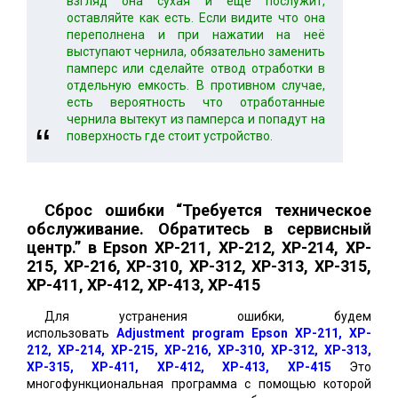
взгляд она сухая и еще послужит,
оставляйте как есть. Если видите что она
переполнена и при нажатии на неё
выступают чернила, обязательно заменить
памперс или сделайте отвод отработки в
отдельную емкость. В противном случае,
есть вероятность что отработанные
чернила вытекут из памперса и попадут на
поверхность где стоит устройство.
Сброс ошибки “Требуется техническое
обслуживание. Обратитесь в сервисный
центр.” в Epson XP-211, XP-212, XP-214, XP-
215, XP-216, XP-310, XP-312, XP-313, XP-315,
ХР-411, XP-412, XP-413, XP-415
Для устранения ошибки, будем
использовать
Adjustment program Epson XP-211, XP-
212, XP-214, XP-215, XP-216, XP-310, XP-312, XP-313,
XP-315, ХР-411, XP-412, XP-413, XP-415
Это
многофункциональная программа с помощью которой