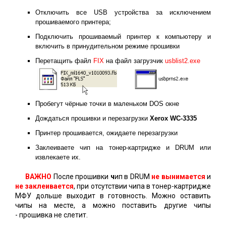
Отключить все USB устройства за исключением
прошиваемого принтера;
Подключить прошиваемый принтер к компьютеру и
включить в принудительном режиме прошивки
Перетащить файл
FIX
на файл загрузчик
usblist2.exe
Пробегут чёрные точки в маленьком DOS окне
Дождаться прошивки и перезагрузки
Xerox WC-3335
Принтер прошивается, ожидаете перезагрузки
Заклеиваете чип на тонер-картридже и DRUM или
извлекаете их.
ВАЖНО
После прошивки
ч
ип в DRUM
не вынимается
и
не заклеивается
, при отсутствии чипа в тонер-картридже
МФУ дольше выходит в готовность. Можно оставить
чипы на месте, а можно поставить другие чипы
- прошивка не слетит.