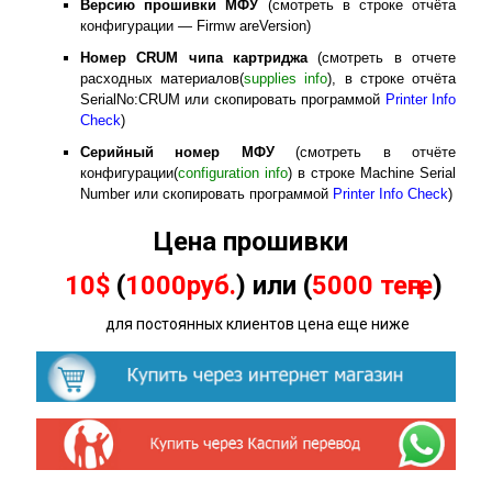
Версию прошивки МФУ
(смотреть в строке отчёта
конфигурации — Firmw areVersion)
Номер
CRUM
чипа картриджа
(смотреть в отчете
расходных материалов(
supplies info
), в строке отчёта
SerialNo:CRUM или скопировать программой
Printer Info
Check
)
Серийный номер МФУ
(смотреть в отчёте
конфигурации(
configuration info
) в строке Machine Serial
Number или скопировать программой
Printer Info Check
)
Цена прошивки
10$
(
1000руб.
) или (
5000 теңге
)
для постоянных клиентов цена еще ниже