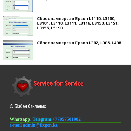
Сброс памперса в Epson L1110, L3100,
L3101, L3110, L3111, L3116, L3150, L3151,
L3156, L5190
Сброс памперса в Epson L382, L386, L486
© Бізбен байланыс
Whatsapp
,
Telegram
+77057501982
e-mail admin@fixgen.kz