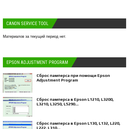
CANON SERVICE TOOL
Материалов за текущий период нет.
EPSON ADJUSTMENT PROGRAM
Сброс памперса при помощи Epson
Adjustment Program
Сброс памперса в Epson L1210, L3200,
L3210, L3250, L5290...
Сброс памперса в Epson L130, L132, L220,
L222, L310...