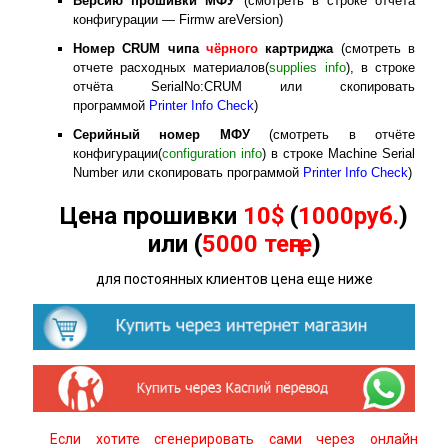
Версию прошивки МФУ
(смотреть в строке отчёта
конфигурации — Firmw areVersion)
Номер
CRUM
чипа
чёрного
картриджа
(смотреть в
отчете расходных материалов(
supplies info
), в строке
отчёта SerialNo:CRUM или скопировать
программой
Printer Info Check
)
Серийный номер МФУ
(смотреть в отчёте
конфигурации(
configuration info
) в строке Machine Serial
Number или скопировать программой
Printer Info Check
)
Цена прошивки
10$
(
1000руб.
)
или (
5000 теңге
)
для постоянных клиентов цена еще ниже
Если хотите сгенерировать сами через онлайн