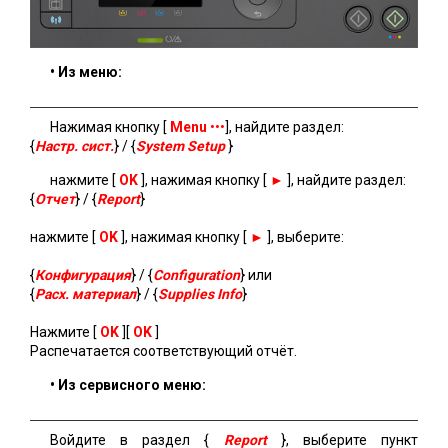
• Из меню:
Нажимая кнопку [
Мenu
•••
], найдите раздел:
{
Настр. сист.
} / {
System Setup
}
нажмите [
OK
], нажимая кнопку [
►
], найдите раздел:
{
Отчет
} / {
Report
}
нажмите [
OK
], нажимая кнопку [
►
], выберите:
{
Конфигурация
} / {
Configuration
} или
{
Расх. материал
} / {
Supplies Info
}
Нажмите [
OK
][
OK
]
Распечатается соответствующий отчёт.
• Из сервисного меню:
Войдите в раздел {
Report
}, выберите пункт