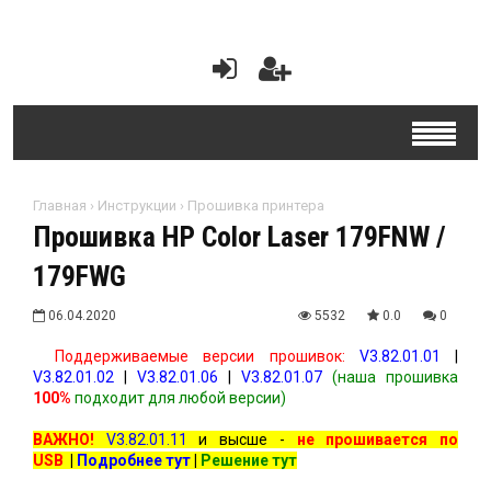
Главная
›
Инструкции
›
Прошивка принтера
Прошивка HP Color Laser 179FNW /
179FWG
06.04.2020
5532
0.0
0
Поддерживаемые версии прошивок:
V3.82.01.01
|
V3.82.01.02
|
V3.82.01.06
|
V3.82.01.07
(наша прошивка
100%
подходит для любой версии)
ВАЖНО!
V3.82.01.11
и высше -
не прошивается по
USB
|
Подробнее тут
|
Решение тут