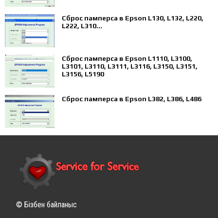
Сброс памперса в Epson L130, L132, L220,
L222, L310...
Сброс памперса в Epson L1110, L3100,
L3101, L3110, L3111, L3116, L3150, L3151,
L3156, L5190
Сброс памперса в Epson L382, L386, L486
© Бізбен байланыс