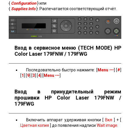
{
Configuration
} или
{
Supplies Info
}. Распечатается соответствующий отчёт.
Вход в сервисное меню (TEСH MODE) HP
Color Laser 179FNW / 179FWG
Последовательно быстро нажмите: [
Menu
•••
] [
#
]
[
1
] [
9
] [
3
] [
4
] [
Menu
•••
]
Вход в принудительный режим
прошивки
HP Color Laser 179FNW /
179FWG
Включить аппарат удерживая кнопки
[
Вкл
]
+
[
Цветная копия
]
до появления надписи
Wait image
.