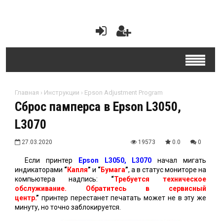
Главная
›
Инструкции
›
Epson Adjustment Program
Сброс памперса в Epson L3050,
L3070
27.03.2020
19573
0.0
0
Если принтер
Epson L3050, L3070
начал мигать
индикаторами
“
Капля
”
и
“
Бумага
”
, а в статус мониторе на
компьютера надпись:
“
Требуется техническое
обслуживание. Обратитесь в сервисный
центр.
”
принтер перестанет печатать может не в эту же
минуту, но точно заблокируется.