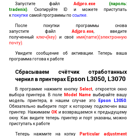
Запустите файл
Adjpro.exe
(пароль:
tradenix)
.
Скопируйте ID и можете приступать
к
покупке
самой программы по
ссылке
.
После покупки программы снова
запустите файл
Adjpro.exe
, введите
полученный
ключ(key)
и своё
имя(name)(электронную
почту).
Увидите сообщение об активации. Теперь ваша
программа готова к работе
Сбрасываем счётчик отработанных
Epson L3050, L3070
чернил в принтерах
В программе нажмите кнопку
Select
, откроется окно
выбора принтера. В поле
Model Name
выбирайте вашу
модель принтера, в нашем случае это
Epson L3050
.
Обязательно выберите порт к которому подключен ваш
принтер. Нажимаем
ОК
и возвращаемся к предыдущему
окну. Как видите теперь принтер и порт указаны, можно
приступать к работе
Теперь нажмите на копку
Particular adjustment