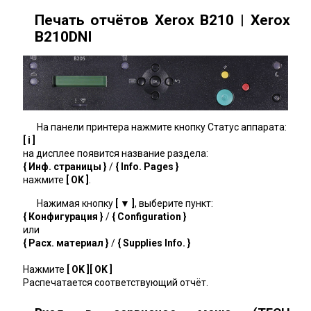
Печать отчётов Xerox B210 | Xerox
B210DNI
На панели принтера нажмите кнопку Статус аппарата:
[ i ]
на дисплее появится название раздела:
{ Инф. страницы }
/
{ Info. Pages }
нажмите
[ OK ]
.
Нажимая кнопку
[ ▼ ]
, выберите пункт:
{ Конфигурация }
/
{ Configuration }
или
{ Расх. материал }
/
{ Supplies Info. }
Нажмите
[ OK ][ OK ]
Распечатается соответствующий отчёт.