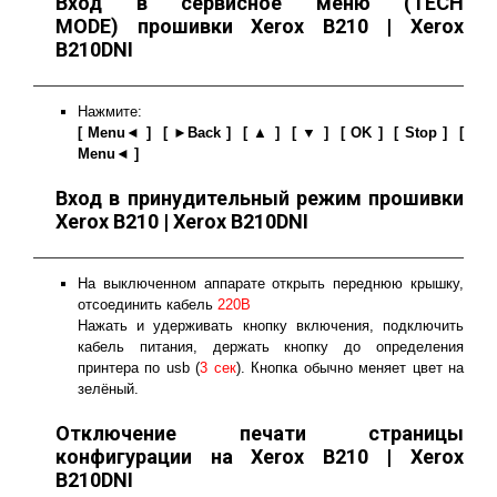
Вход в сервисное меню (TECH
MODE) прошивки Xerox B210 | Xerox
B210DNI
Нажмите:
[ Menu◄ ] [ ►Back ] [ ▲ ] [ ▼ ] [ OK ] [ Stop ] [
Menu◄ ]
Вход в принудительный режим прошивки
Xerox B210 | Xerox B210DNI
На выключенном аппарате открыть переднюю крышку,
отсоединить кабель
220В
Нажать и удерживать кнопку включения, подключить
кабель питания, держать кнопку до определения
принтера по usb (
3 сек
). Кнопка обычно меняет цвет на
зелёный.
Отключение печати страницы
конфигурации на Xerox B210 | Xerox
B210DNI