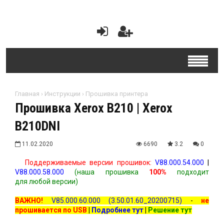
Главная
›
Инструкции
›
Прошивка принтера
Прошивка Xerox B210 | Xerox
B210DNI
11.02.2020
6690
3.2
0
Поддерживаемые версии прошивок:
V
88.000.54.000
|
V88.000.58.000
(наша прошивка
100%
подходит
для любой версии)
ВАЖНО!
V85.000.60.000 (3.50.01.60_20200715)
-
не
прошивается по USB
|
Подробнее тут
|
Решение тут