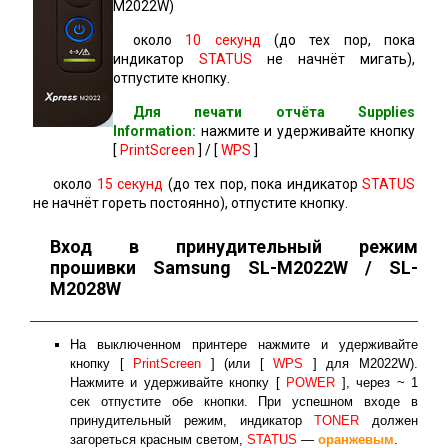
M2022W)
около
10 секунд
(до тех пор, пока
индикатор
STATUS
не начнёт мигать),
отпустите кнопку.
Для печати отчёта Supplies
Information:
нажмите и удерживайте кнопку
[
PrintScreen
] / [
WPS
]
около
15 секунд
(до тех пор, пока индикатор
STATUS
не начнёт гореть постоянно), отпустите кнопку.
Вход в принудительный режим
прошивки Samsung SL-M2022W / SL-
M2028W
На выключенном принтере нажмите и удерживайте
кнопку [
PrintScreen
] (или [
WPS
] для M2022W).
Нажмите и удерживайте кнопку [
POWER
], через ~ 1
сек отпустите обе кнопки. При успешном входе в
принудительный режим, индикатор
TONER
должен
загореться красным светом,
STATUS
—
оранжевым
.