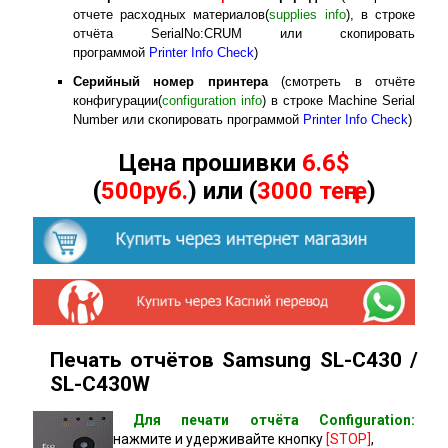
отчете расходных материалов(
supplies info
), в строке
отчёта SerialNo:CRUM или скопировать
программой
Printer Info Check
)
Серийный номер принтера
(смотреть в отчёте
конфигурации(
configuration info
) в строке Machine Serial
Number или скопировать программой
Printer Info Check
)
Цена прошивки
6.6$
(
500руб.
) или (
3000 теңге
)
Печать отчётов Samsung SL-C430 /
SL-C430W
Для печати отчёта Сonfiguration:
нажмите и удерживайте кнопку
[STOP]
,