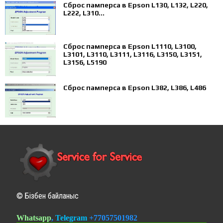
Сброс памперса в Epson L130, L132, L220,
L222, L310...
Сброс памперса в Epson L1110, L3100,
L3101, L3110, L3111, L3116, L3150, L3151,
L3156, L5190
Сброс памперса в Epson L382, L386, L486
© Бізбен байланыс
Whatsapp
,
Telegram
+77057501982