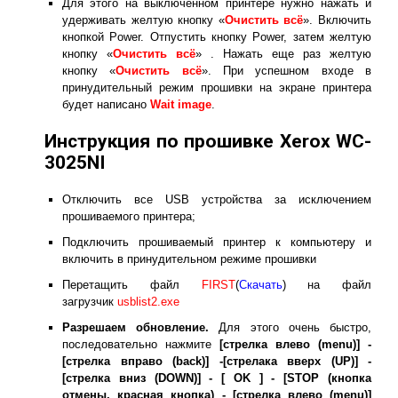
Для этого на выключенном принтере нужно нажать и
удерживать желтую кнопку «
Очистить всё
». Включить
кнопкой Power. Отпустить кнопку Power, затем желтую
кнопку «
Очистить всё
» . Нажать еще раз желтую
кнопку «
Очистить всё
». При успешном входе в
принудительный режим прошивки на экране принтера
будет написано
Wait image
.
Инструкция по прошивке Xerox WC-
3025NI
Отключить все USB устройства за исключением
прошиваемого принтера;
Подключить прошиваемый принтер к компьютеру и
включить в принудительном режиме прошивки
Перетащить файл
FIRST
(
Скачать
)
на файл
загрузчик
usblist2.exe
Разрешаем обновление.
Для этого очень быстро,
последовательно нажмите
[стрелка влево (menu)] -
[стрелка вправо (back)] -[cтрелака вверх (UP)] -
[стрелка вниз (DOWN)] - [ OK ] - [STOP (кнопка
отмены, красная кнопка) - [стрелка влево (menu)]