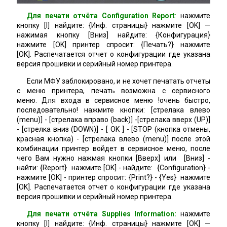
Для печати отчёта Configuration Report
:
нажмите
кнопку [I] найдите: {Инф. страницы} нажмите [OK] —
нажимая кнопку [Вниз] найдите: {Конфигурация}
нажмите [OK] принтер спросит: {Печать?} нажмите
[OK]. Распечатается отчет о конфигурации где указана
версия прошивки и серийный номер принтера.
Если МФУ заблокировано, и не хочет печатать отчеты
с меню принтера, печать возможна с сервисного
меню. Для входа в сервисное меню !очень быстро,
последовательно! нажмите кнопки: [cтрелака влево
(menu)] - [cтрелака вправо (back)] -[cтрелака вверх (UP)]
- [стрелка вниз (DOWN)] - [ OK ] - [STOP (кнопка отмены,
красная кнопка) - [cтрелака влево (menu)] после этой
комбинации принтер войдет в сервисное меню, после
чего Вам нужно нажмая кнопки [Вверх] или [Вниз] -
найти: {Report} нажмите [OK] - найдите: {Configuration} -
нажмите [OK] - принтер спросит: {Print?} - {Yes} нажмите
[OK]. Распечатается отчет о конфигурации где указана
версия прошивки и серийный номер принтера.
Для печати отчёта Supplies Information:
нажмите
кнопку
[I] найдите: {Инф. страницы} нажмите [OK] —