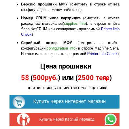
Версию прошивки МФУ
(смотреть в строке отчёта
конфигурации — Firmw areVersion)
Номер
CRUM
чипа картриджа
(смотреть в отчете
расходных материалов(
supplies info
), в строке отчёта
SerialNo:CRUM или скопировать программой
Printer Info
Check
)
Серийный номер МФУ
(смотреть в отчёте
конфигурации(
configuration info
) в строке Machine Serial
Number или скопировать программой
Printer Info Check
)
Цена прошивки
5$
(
500руб.
) или (
2500 теңге
)
для постоянных клиентов цена еще ниже