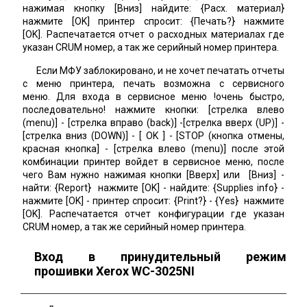
нажимая кнопку [Вниз] найдите: {Расх. материал}
нажмите [OK] принтер спросит: {Печать?} нажмите
[OK]. Распечатается отчет о расходных материалах где
указан CRUM номер, а так же серийный номер принтера.
Если МФУ заблокировано, и не хочет печатать отчеты
с меню принтера, печать возможна с сервисного
меню. Для входа в сервисное меню !очень быстро,
последовательно! нажмите кнопки: [cтрелка влево
(menu)] - [cтрелка вправо (back)] -[cтрелка вверх (UP)] -
[стрелка вниз (DOWN)] - [ OK ] - [STOP (кнопка отмены,
красная кнопка] - [cтрелка влево (menu)] после этой
комбинации принтер войдет в сервисное меню, после
чего Вам нужно нажимая кнопки [Вверх] или [Вниз] -
найти: {Report} нажмите [OK] - найдите: {Supplies info} -
нажмите [OK] - принтер спросит: {Print?} - {Yes} нажмите
[OK]. Распечатается отчет конфигурации где указан
CRUM номер, а так же серийный номер принтера.
Вход в принудительный режим
прошивки Xerox WC-3025NI