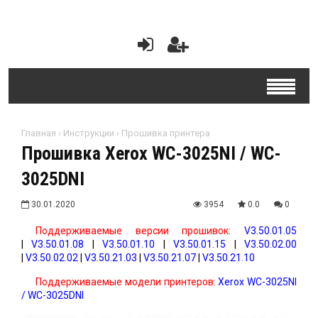
Главная
›
Инструкции
›
Прошивка принтера
Прошивка Xerox WC-3025NI / WC-
3025DNI
30.01.2020
3954
0.0
0
Поддерживаемые версии прошивок:
V3.50.01.05
|
V3.50.01.08
|
V3.50.01.10
|
V3.50.01.15
|
V3.50.02.00
|
V3.50.02.02
|
V3.50.21.03
|
V3.50.21.07
|
V3.50.21.10
Поддерживаемые модели принтеров:
Xerox WC-3025NI
/ WC-3025DNI