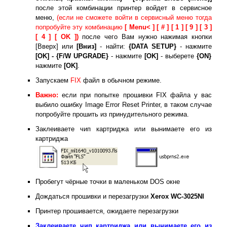
после этой комбинации принтер войдет в сервисное
меню,
(если не сможете войти в сервисный меню тогда
попробуйте эту комбинацию
[ Menu< ] [ # ] [ 1 ] [ 9 ] [ 3 ]
[ 4 ] [ OK ])
после чего Вам нужно нажимая кнопки
[Вверх] или
[Вниз]
- найти:
{DATA SETUP}
- нажмите
[OK] - {F/W UPGRADE}
- нажмите
[OK]
- выберете
{ON}
нажмите
[OK]
.
Запускаем
FIX
файл в обычном режиме.
Важно:
если при попытке прошивки FIX файла у вас
выбило ошибку Image Error Reset Printer, в таком случае
попробуйте прошить из принудительного режима.
Заклеиваете чип картриджа или вынимаете его из
картриджа
Пробегут чёрные точки в маленьком DOS окне
Дождаться прошивки и перезагрузки
Xerox WC-3025NI
Принтер прошивается, ожидаете перезагрузки
Заклеиваете чип картриджа или вынимаете его из