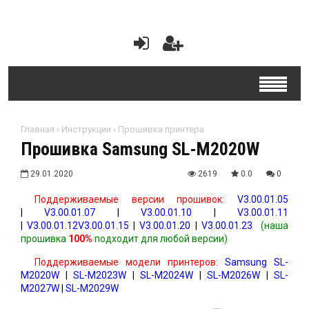
Главная
›
Инструкции
›
Прошивка принтера
Прошивка Samsung SL-M2020W
29.01.2020
2619
0.0
0
Поддерживаемые версии прошивок:
V3.00.01.05
|
V3.00.01.07
|
V3.00.01.10
|
V3.00.01.11
|
V3.00.01.12V3.00.01.15
|
V3.00.01.20
|
V3.00.01.23
(наша
прошивка
100%
подходит для любой версии)
Поддерживаемые модели принтеров:
Samsung
SL-
M2020W
|
SL-M2023W
|
SL-M2024W
|
SL-M2026W
|
SL-
M2027W
|
SL-M2029W