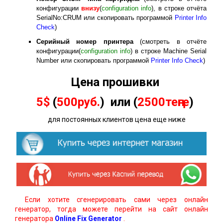
конфигурации
внизу
(
configuration info
), в строке отчёта
SerialNo:CRUM или скопировать программой
Printer Info
Check
)
Серийный номер принтера
(смотреть в отчёте
конфигурации(
configuration info
) в строке Machine Serial
Number или скопировать программой
Printer Info Check
)
Цена прошивки
5$
(
500руб.
) или (
2500теңге
)
для постоянных клиентов цена еще ниже
Если хотите сгенерировать сами через онлайн
генератор, тогда можете перейти на сайт онлайн
генератора
Online Fix Generator
.