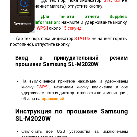
(до тех пор, пока индикатор
STATUS
не
начнёт мигать), отпустите кнопку.
Для печати отчёта Supplies
Information:
нажмите и удерживайте кнопку
[ WPS ]
около
15 секунд
(до тех пор, пока индикатор
STATUS
не начнёт гореть
постоянно), отпустите кнопку.
Вход в принудительный режим
прошивки Samsung SL-M2020W
На выключенном принтере нажимаем и удерживаем
кнопку "
WPS
", нажимаем кнопку включение и обе
удерживаем пока индикатор готовности не изменит цвет,
обычно на
оранжевый
.
Инструкция по прошивке Samsung
SL-M2020W
Отключить все USB устройства за исключением