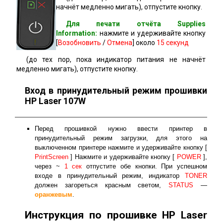
начнёт медленно мигать), отпустите кнопку.
Для печати отчёта Supplies
Information:
нажмите и удерживайте кнопку
[
Возобновить
/
Отмена
] около
15 секунд
(до тех пор, пока индикатор питания не начнёт
медленно мигать), отпустите кнопку.
Вход в принудительный режим прошивки
HP Laser 107W
Перед прошивкой нужно ввести принтер в
принудительный режим загрузки, для этого на
выключенном принтере нажмите и удерживайте кнопку [
PrintScreen
] Нажмите и удерживайте кнопку [
POWER
],
через ~
1 сек
отпустите обе кнопки. При успешном
входе в принудительный режим, индикатор
TONER
должен загореться красным светом,
STATUS
—
оранжевым
.
Инструкция по прошивке HP Laser