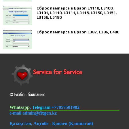
Сброс памперса в Epson L1110, L3100,
L3101, L3110, L3111, L3116, L3150, L3151,
L3156, L5190
Сброс памперса в Epson L382, L386, L486
© Бізбен байланыс
Whatsapp
,
Telegram
+77057501982
e-mail admin@fixgen.kz
Қазақстан, Ақтөбе - Қонаев (Қапшағай)