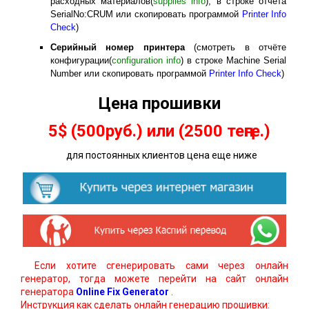
расходных материалов(
supplies info
), в строке отчёта
SerialNo:CRUM или скопировать программой
Printer Info
Check
)
Серийный номер принтера
(смотреть в отчёте
конфигурации(
configuration info
) в строке Machine Serial
Number или скопировать программой
Printer Info Check
)
Цена прошивки
5$ (500руб.) или (2500 теңге.)
для постоянных клиентов цена еще ниже
Если хотите сгенерировать сами через онлайн
генератор, тогда можете перейти на сайт онлайн
генератора
Online Fix Generator
.
Инструкция как сделать онлайн генерацию прошивки: