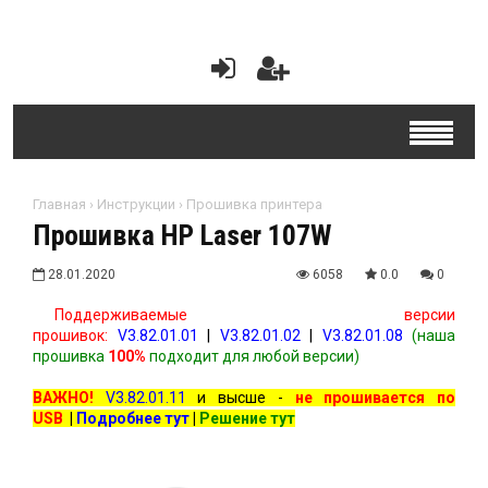
Главная
›
Инструкции
›
Прошивка принтера
Прошивка HP Laser 107W
28.01.2020
6058
0.0
0
Поддерживаемые версии
прошивок:
V3.82.01.01
|
V3.82.01.02
|
V3.82.01.08
(наша
прошивка
100%
подходит для любой версии)
ВАЖНО!
V3.82.01.11
и высше -
не прошивается по
USB
|
Подробнее тут
|
Решение тут