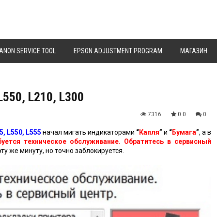
ANON SERVICE TOOL
EPSON ADJUSTMENT PROGRAM
МАГАЗИН
L550, L210, L300
7316
0.0
0
5, L550, L555
начал мигать индикаторами
“
Капля
”
и
“
Бумага
”
, а в
буется техническое обслуживание. Обратитесь в сервисный
ту же минуту, но точно заблокируется.