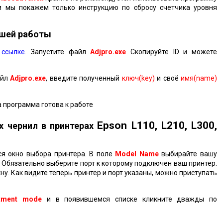
ьи мы покажем только инструкцию по сбросу счетчика уровня
йшей работы
 ссылке
.
Запустите файл
Adjpro.exe
Скопируйте ID и можете
.
айл
Adjpro.exe
, введите полученный
ключ(key)
и своё
имя(name)
 программа готова к работе
Epson
L110, L210, L300,
х чернил в принтерах
тся окно выбора принтера. В поле
Model Name
выбирайте вашу
. Обязательно выберите порт к которому подключен ваш принтер.
. Как видите теперь принтер и порт указаны, можно приступать
stment mode
и в появившемся списке кликните дважды по