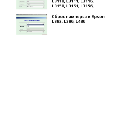
L3110, L3111, L3116,
L3150, L3151, L3156,
L5190
Сброс памперса в Epson
L382, L386, L486