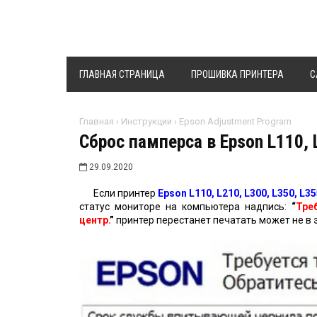
ГЛАВНАЯ СТРАНИЦА
ПРОШИВКА ПРИНТЕРА
C
Главная
›
Инструкции
›
Epson Adjustment Program
Сброс памперса в Epson L110, 
29.09.2020
Если принтер
Epson L110, L210, L300, L350, L35
статус мониторе на компьютера надпись:
“
Тре
центр.
”
принтер перестанет печатать может не в э