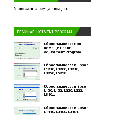
Материалов за текущий период нет.
EPSON ADJUSTMENT PROGRAM
Сброс памперса при
помощи Epson
Adjustment Program
Сброс памперса в Epson
L1210, L3200, L3210,
L3250, L5290...
Сброс памперса в Epson
L130, L132, L220, L222,
L310...
Сброс памперса в Epson
L1110, L3100, L3101,