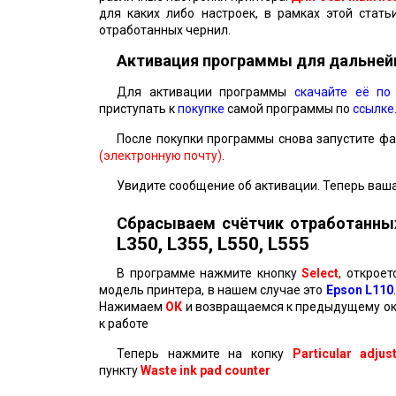
для каких либо настроек, в рамках этой стат
отработанных чернил.
Активация программы для дальне
Для активации программы
скачайте её по
приступать к
покупке
самой программы по
ссылке
После покупки программы снова запустите ф
(электронную почту)
.
Увидите сообщение об активации. Теперь ваша
Сбрасываем счётчик отработанны
L350, L355, L550, L555
В программе нажмите кнопку
Select
, открое
модель принтера, в нашем случае это
Epson L110
Нажимаем
ОК
и возвращаемся к предыдущему окну
к работе
Теперь нажмите на копку
Particular adju
пункту
Waste ink pad counter