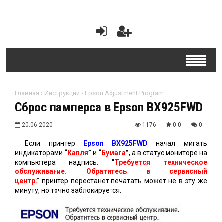
Главная
›
Инструкции
›
Epson Adjustment Program
Сброс памперса в Epson BX925FWD
20.06.2020
1176
0.0
0
Если принтер
Epson BX925FWD
начал мигать
индикаторами
“
Капля
”
и
“
Бумага
”
, а в статус мониторе на
компьютера надпись:
“
Требуется техническое
обслуживание. Обратитесь в сервисный
центр.
”
принтер перестанет печатать может не в эту же
минуту, но точно заблокируется.