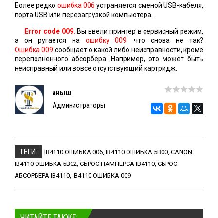
Более редко
ошибка 006
устраняется сменой USB-кабеля,
порта USB или перезагрузкой компьютера.
Error code 009.
Вы ввели принтер в сервисный режим,
а он ругается на
ошибку 009
, что снова не так?
Ошибка 009
сообщает о какой либо неисправности, кроме
переполненного абсорбера. Например, это может быть
неисправный или вовсе отсутствующий картридж.
Қаныш
Администраторы
ТЕГИ:
IB4110 ОШИБКА 006
,
IB4110 ОШИБКА 5B00
,
CANON
IB4110 ОШИБКА 5B02
,
СБРОС ПАМПЕРСА IB4110
,
СБРОС
АБСОРБЕРА IB4110
,
IB4110 ОШИБКА 009
ЧИТАЙТЕ ТАКЖЕ: