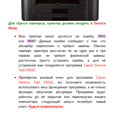
Для сброса памперса, принтер должен входить в
Service
Mode
В
аш принтер начал ругаться на ошибку
5B02
или
5B00
? Данные ошибки сообщают о том, что
абсорбер переполнен и требует замены. Обычно
памперс принтера рассчитан не на один раз и при
первом разе не требует физической замены,
достаточно просто устранить ошибку, а для её
устранения вам понадобится программа
Canon Service
Tool V5510.
П
риобретая разовый ключ для программы
Canon
Service Tool V5510
, вы получаете возможность
использовать весь функционал программы, а не только
функцию обнуления абсорбера. Программа будет
работать до её закрытия или перезагрузки вашего
компьютера, следующий запуск потребует новый
ключ,
будьте внимательны
.