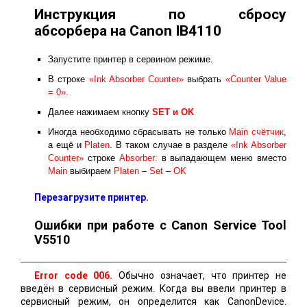
Инструкция по сбросу
абсорбера на Canon IB4110
Запустите принтер в сервином режиме.
В строке
«Ink Absorber Counter»
выбрать
«Counter Value
= 0»
.
Далее нажимаем кнопку
SET и ОK
Иногда необходимо сбрасывать не только
Main счётчик
,
а ещё и
Platen
. В таком случае в разделе
«Ink Absorber
Counter»
строке
Absorber:
в выпадающем меню вместо
Main
выбираем
Platen
–
Set
–
OK
Перезагрузите принтер.
Ошибки при работе с Canon Service Tool
V5510
Error code 006.
Обычно означает, что принтер не
введён в сервисный режим. Когда вы ввели принтер в
сервисный режим, он определится как CanonDevice.