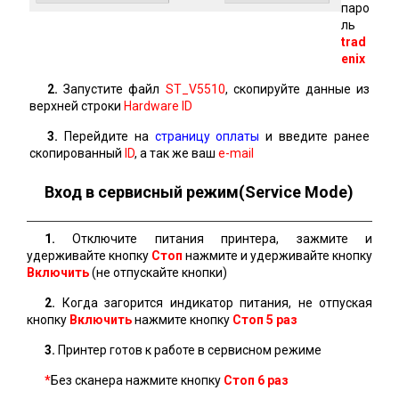
паро
ль
trad
enix
2.
Запустите файл
ST_V5510
, скопируйте данные из
верхней строки
Hardware ID
3.
Перейдите на
страницу оплаты
и введите ранее
скопированный
ID
, а так же ваш
e-mail
Вход в сервисный режим(Service Mode)
1.
Отключите питания принтера, зажмите и
удерживайте кнопку
Стоп
нажмите и удерживайте кнопку
Включить
(не отпускайте кнопки)
2.
Когда загорится индикатор питания, не отпуская
кнопку
Включить
нажмите кнопку
Стоп 5 раз
3.
Принтер готов к работе в сервисном режиме
*
Без сканера нажмите кнопку
Стоп
6 раз