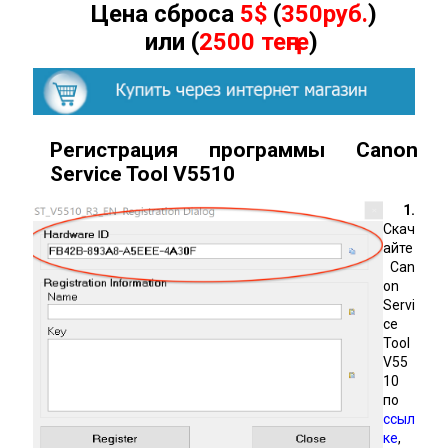
Цена сброса
5$
(
350руб.
)
или (
2500 теңге
)
Регистрация программы Canon
Service Tool
V
5510
1.
Скач
айте
Can
on
Servi
ce
Tool
V55
10
по
ссыл
ке
,