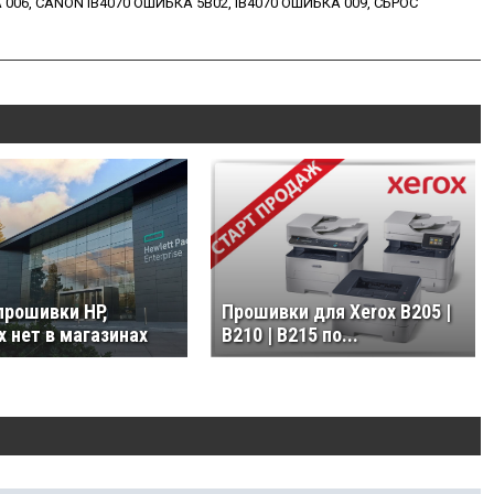
 006
,
CANON IB4070 ОШИБКА 5B02
,
IB4070 ОШИБКА 009
,
СБРОС
прошивки HP,
Прошивки для Xerox B205 |
 нет в магазинах
B210 | B215 по...