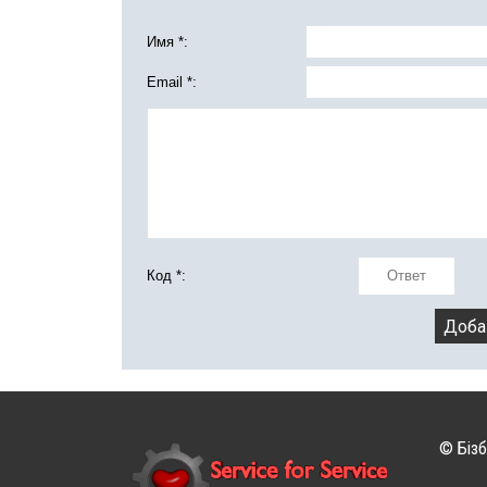
Имя *:
Email *:
Код *:
© Бізб