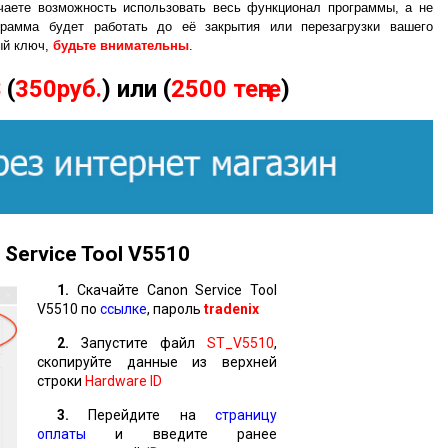
чаете возможность использовать весь функционал программы, а не
грамма будет работать до её закрытия или перезагрузки вашего
ый ключ,
будьте внимательны
.
$
(
350руб.
) или (
2500 теңге
)
Service Tool
V
5510
1.
Скачайте Canon Service Tool
V5510 по
ссылке
, пароль
tradenix
2.
Запустите файл
ST_V5510
,
скопируйте данные из верхней
строки
Hardware ID
3.
Перейдите на
страницу
оплаты
и введите ранее