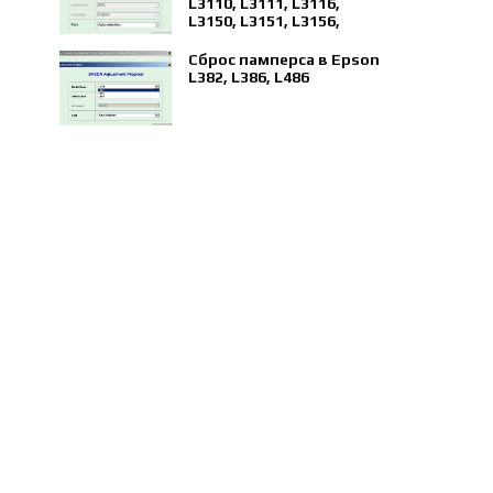
L3110, L3111, L3116,
L3150, L3151, L3156,
L5190
Сброс памперса в Epson
L382, L386, L486