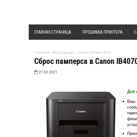
ГЛАВНАЯ СТРАНИЦА
ПРОШИВКА ПРИНТЕРА
C
Главная
›
Инструкции
›
Canon Service Tool
Сброс памперса в Canon IB407
27.03.2021
Для 
В
аш 
сооб
памп
физи
устр
П
рио