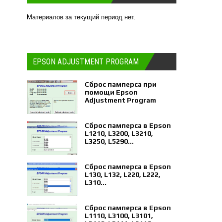
Материалов за текущий период нет.
EPSON ADJUSTMENT PROGRAM
Сброс памперса при
помощи Epson
Adjustment Program
Сброс памперса в Epson
L1210, L3200, L3210,
L3250, L5290...
Сброс памперса в Epson
L130, L132, L220, L222,
L310...
Сброс памперса в Epson
L1110, L3100, L3101,