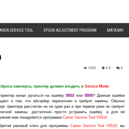
ANON SERVICE TOOL
EPSON ADJUSTMENT PROGRAM
МАГАЗИН
0
1050
0.0
0
сброса памперса, принтер должен входить в
Service Mode
принтер начал ругаться на ошибку
5B02
или
5B00
? Данные ошибки
щают о том, что абсорбер переполнен и требует замены. Обычно
ерс принтера рассчитан не на один раз и при первом разе не требует
ческой замены, достаточно просто устранить ошибку, а для её
анения вам понадобится программа
Canon Service Tool V5510.
бретая разовый ключ для программы
Canon Service Tool V5510
, вы