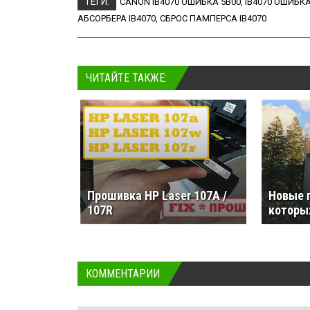
ТЕГИ:
CANON IB4070 ОШИБКА 5B00
,
IB4070 ОШИБКА
АБСОРБЕРА IB4070
,
СБРОС ПАМПЕРСА IB4070
ЧИТАЙТЕ ТАКЖЕ:
Прошивка HP Laser 107A /
Новые 
107R
которых
КОММЕНТАРИИ