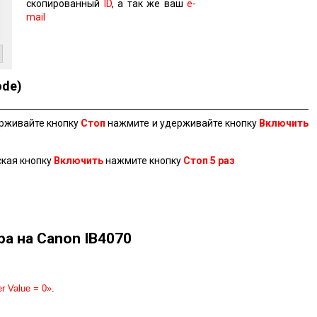
скопированный
ID
, а так же ваш
e-
mail
ode)
ерживайте кнопку
Стоп
нажмите и удерживайте кнопку
Включить
ская кнопку
Включить
нажмите кнопку
Стоп 5 раз
ра на Canon IB4070
r Value = 0»
.