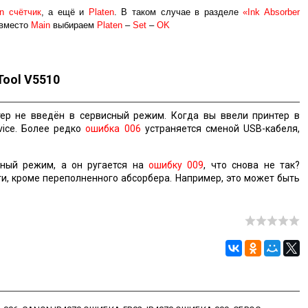
n счётчик
, а ещё и
Platen
. В таком случае в разделе
«Ink Absorber
вместо
Main
выбираем
Platen
–
Set
–
OK
Tool V5510
ер не введён в сервисный режим. Когда вы ввели принтер в
vice. Более редко
ошибка 006
устраняется сменой USB-кабеля,
ный режим, а он ругается на
ошибку 009
, что снова не так?
и, кроме переполненного абсорбера. Например, это может быть
.