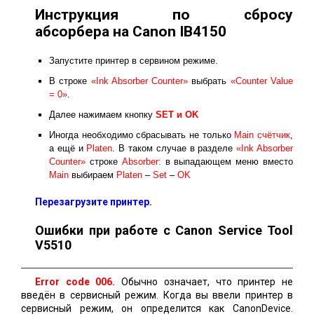
Инструкция по сбросу
абсорбера на Canon IB4150
Запустите принтер в сервином режиме.
В строке
«Ink Absorber Counter»
выбрать
«Counter Value
= 0»
.
Далее нажимаем кнопку
SET и ОK
Иногда необходимо сбрасывать не только
Main счётчик
,
а ещё и
Platen
. В таком случае в разделе
«Ink Absorber
Counter»
строке
Absorber:
в выпадающем меню вместо
Main
выбираем
Platen
–
Set
–
OK
Перезагрузите принтер.
Ошибки при работе с Canon Service Tool
V5510
Error code 006.
Обычно означает, что принтер не
введён в сервисный режим. Когда вы ввели принтер в
сервисный режим, он определится как CanonDevice.