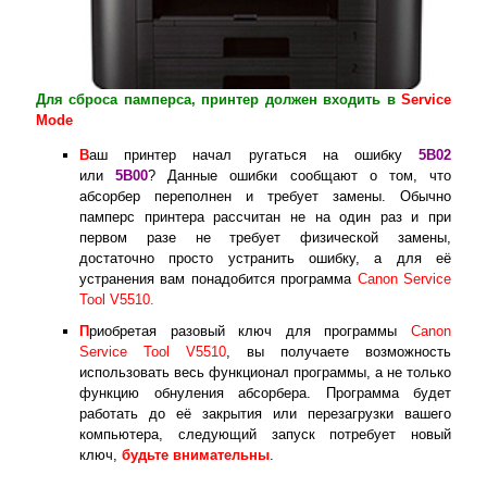
Для сброса памперса, принтер должен входить в
Service
Mode
В
аш принтер начал ругаться на ошибку
5B02
или
5B00
? Данные ошибки сообщают о том, что
абсорбер переполнен и требует замены. Обычно
памперс принтера рассчитан не на один раз и при
первом разе не требует физической замены,
достаточно просто устранить ошибку, а для её
устранения вам понадобится программа
Canon Service
Tool V5510.
П
риобретая разовый ключ для программы
Canon
Service Tool V5510
, вы получаете возможность
использовать весь функционал программы, а не только
функцию обнуления абсорбера. Программа будет
работать до её закрытия или перезагрузки вашего
компьютера, следующий запуск потребует новый
ключ,
будьте внимательны
.