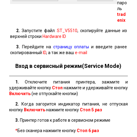
паро
ль
trad
enix
2.
Запустите файл
ST_V5510
, скопируйте данные из
верхней строки
Hardware ID
3.
Перейдите на
страницу оплаты
и введите ранее
скопированный
ID
, а так же ваш
e-mail
Вход в сервисный режим(Service Mode)
1.
Отключите питания принтера, зажмите и
удерживайте кнопку
Стоп
нажмите и удерживайте кнопку
Включить
(не отпускайте кнопки)
2.
Когда загорится индикатор питания, не отпуская
кнопку
Включить
нажмите кнопку
Стоп 5 раз
3.
Принтер готов к работе в сервисном режиме
*
Без сканера нажмите кнопку
Стоп
6 раз