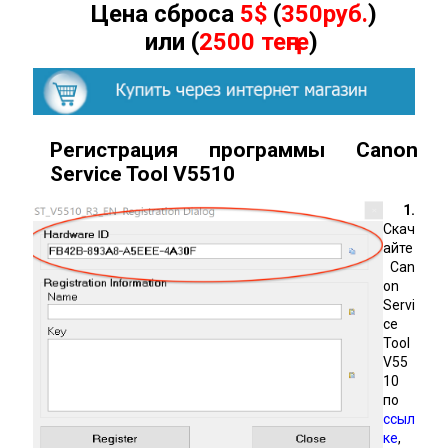
Цена сброса
5$
(
350руб.
)
или (
2500 теңге
)
Регистрация программы Canon
Service Tool
V
5510
1.
Скач
айте
Can
on
Servi
ce
Tool
V55
10
по
ссыл
ке
,