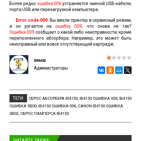
Более редко
ошибка 006
устраняется сменой USB-кабеля,
порта USB или перезагрузкой компьютера.
Error code 009.
Вы ввели принтер в сервисный режим,
а он ругается на
ошибку 009
, что снова не так?
Ошибка 009
сообщает о какой либо неисправности, кроме
переполненного абсорбера. Например, это может быть
неисправный или вовсе отсутствующий картридж.
Қаныш
Администраторы
ТЕГИ:
СБРОС АБСОРБЕРА IB4150
,
IB4150 ОШИБКА 009
,
IB4150
ОШИБКА 5B00
,
IB4150 ОШИБКА 006
,
CANON IB4150 ОШИБКА
5B02
,
СБРОС ПАМПЕРСА IB4150
ЧИТАЙТЕ ТАКЖЕ: